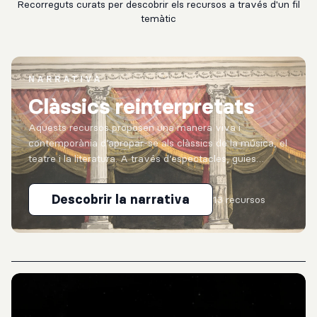
Recorreguts curats per descobrir els recursos a través d'un fil
temàtic
NARRATIVA
Clàssics reinterpretats
Aquests recursos proposen una manera viva i
contemporània d’apropar-se als clàssics de la música, el
teatre i la literatura. A través d’espectacles, guies
didàctiques i materials digitals, conviden a redescobrir
obres i...
Descobrir la narrativa
13 recursos