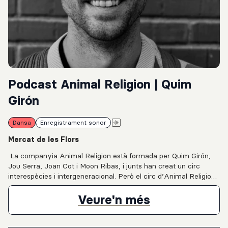
Podcast Animal Religion | Quim
Girón
Dansa
Enregistrament sonor
Mercat de les Flors
La companyia Animal Religion està formada per Quim Girón,
Jou Serra, Joan Cot i Moon Ribas, i junts han creat un circ
interespècies i intergeneracional. Però el circ d’Animal Religion
no té carpa ni animals, sinó que ve carregat d’una humanitat
molt bèstia que filtra més enllà de l’espai escènic. Quim Girón,
Podcast Anim
Veure'n més
en aquesta entrevista feta pocs dies després de ser pare per
segona vegada, explica com en les peces d’Animal Religion els
més petits són creadors més que espectadors, i que ajuden als