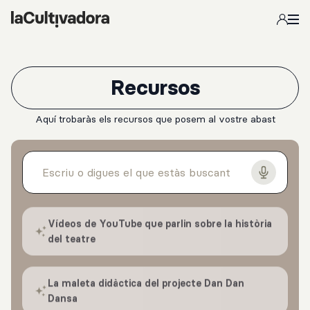
Salta al contingut principal
Recursos
Aquí trobaràs els recursos que posem al vostre abast
Vídeos de YouTube que parlin sobre la història
del teatre
La maleta didàctica del projecte Dan Dan
Dansa