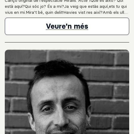
Cançó original de l'espectacle Miralls. Acte 1Què és això? Qui
està aquí?Qui sóc jo? És a mi?Ja veig que estàs aquí,ets tu qui
vius en mi.Mira’t bé, quin delit!Havies vist res així?Amb els ulls
clavats en mija puc dir “Sóc aquí”.Acte 2Veig passar per
davantreflexos que m’estan cridant.I tots em volen dirvols venir
Cançó "Mirall
Veure'n més
a jugar amb mi?Més enllà del mirall el meu reflex perd detall.Et
veig travessarel marc fins al meu costat. Als miralls veig cares
de tots colors,colors.I el reflex ens fa conèixe’ns millor. Acte 3Al
voltant de tu i joneix un món de colors.Cel, mar i foc
d’estelsdamunt d’un terra ferm.Als miralls veig cares de tots
colors,colors.I el reflex ens fa conèixe’ns millor,millor. Als miralls
veig cares de tots colors,colors.I el reflex ens fa conèixe’ns
millor. Acte 4Tots reunits sota el Solastorats de tant goig.Volem
ser i compartir,fer junts aquest camí.Als miralls veig cares de
tots colors,colors.I el reflex ens fa conèixe’ns millor,millor. Als
miralls veig cares de tots colors,colors.I el reflex ens fa
conèixe’ns millor.Composició: © Miquel Gené i Enric
Peinado. Intèrprets: Eulàlia Fantova (mezzosoprano), Marcel·lí
Bayer (saxo) i Santi Careta (guitarra).