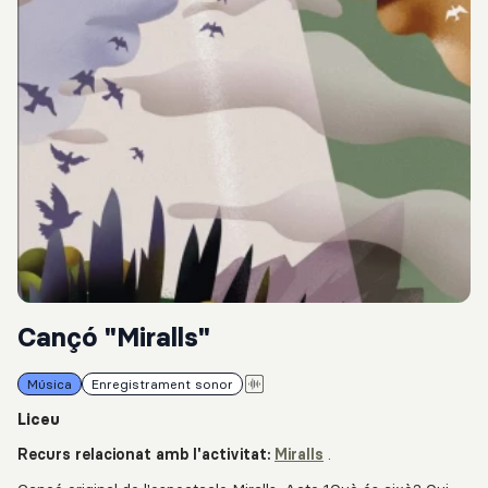
Cançó "Miralls"
Música
Enregistrament sonor
Liceu
Recurs relacionat amb l'activitat:
Miralls
.