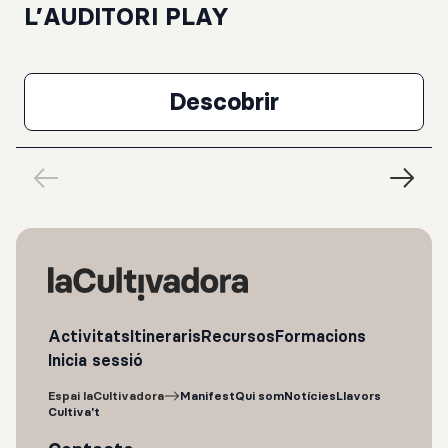
L’AUDITORI PLAY
Descobrir
L’AUDITORI PLAY
Activitats
Itineraris
Recursos
Formacions
Inicia sessió
Espai laCultivadora
Manifest
Qui som
Notícies
Llavors
Cultiva't