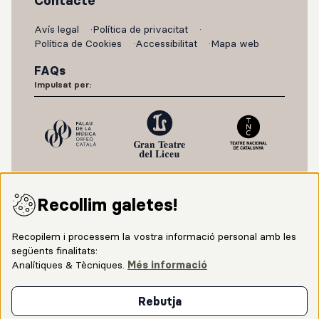
Contacte
Avís legal
Política de privacitat
Política de Cookies
Accessibilitat
Mapa web
FAQs
Impulsat per:
Recollim galetes!
Recopilem i processem la vostra informació personal amb les
següents finalitats:
Analítiques & Tècniques
.
Més informació
Amb el suport de:
Rebutja