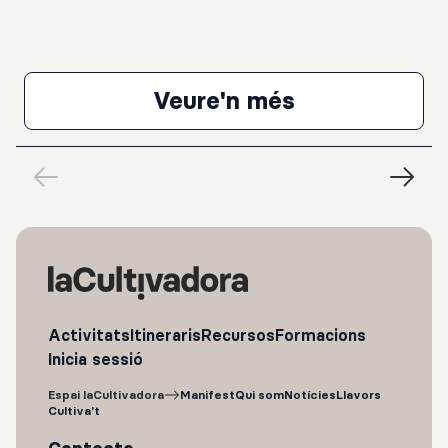
ricercataK. Stockhausen: Klavierstuck IXL. van Beethoven: Sonata per a
piano núm. 23, en Fa menor, op. 57, “Appassionata”
Veure'n més
Pierre Laurent Aim
Activitats
Itineraris
Recursos
Formacions
Inicia sessió
Espai laCultivadora
Manifest
Qui som
Notícies
Llavors
Cultiva't