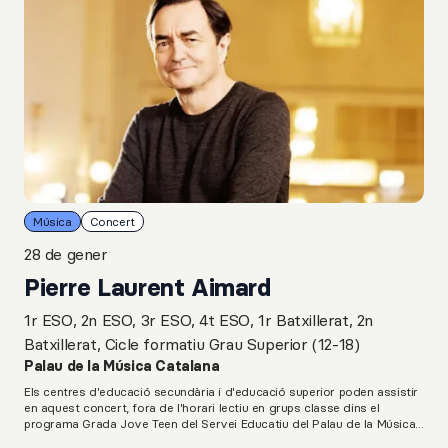
Música
Concert
28 de gener
Pierre Laurent Aimard
1r ESO, 2n ESO, 3r ESO, 4t ESO, 1r Batxillerat, 2n
Batxillerat, Cicle formatiu Grau Superior (12-18)
Palau de la Música Catalana
Els centres d'educació secundària i d'educació superior poden assistir
en aquest concert, fora de l'horari lectiu en grups classe dins el
programa Grada Jove Teen del Servei Educatiu del Palau de la Música
Catalana.L. van Beethoven: Onze Bagatel·les, op. 119G. Ligeti: Musica