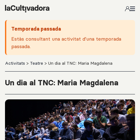
Salta al contingut principal
Temporada passada
Estàs consultant una activitat d'una temporada
passada.
Activitats
>
Teatre
> Un dia al TNC: Maria Magdalena
Un dia al TNC: Maria Magdalena