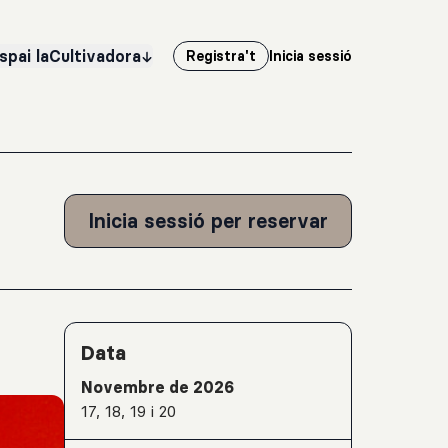
spai laCultivadora
Registra't
Inicia sessió
Inicia sessió per reservar
Detalls de l'activitat
Data
Novembre de 2026
17, 18, 19 i 20