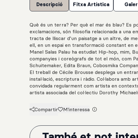
Descripció
Fitxa Artística
Galer
Què és un terra? Per què el mar és blau? Es po
exclamacions, són filosofia relacionada a una e
tracta de lliscar d’un paisatge a un altre, de m
ell, en un espai en transformació constant en e
Manel Salas Palau ha estudiat Hip-hop, mim, But
companyies i coreògrafs de tot el món, com Pa
Schuitemaker, Edita Braun, Cobosmika Compan
El treball de Cécile Brousse desplega un entra
instal·lació, escriptura i ràdio. Col·labora amb a
convidada regularment com artista en contexto
artista associada del col·lectiu Dorothy Michael
Compartir
M'interessa
També et pot inter