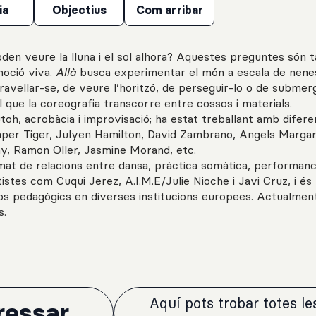
ia
Objectius
Com arribar
den veure la lluna i el sol alhora? Aquestes preguntes són
moció viva.
Allà
busca experimentar el món a escala de nenes
eravellar-se, de veure l’horitzó, de perseguir-lo o de submer
l que la coreografia transcorre entre cossos i materials.
oh, acrobàcia i improvisació; ha estat treballant amb difere
per Tiger, Julyen Hamilton, David Zambrano, Angels Margar
y, Ramon Oller, Jasmine Morand, etc.
mat de relacions entre dansa, pràctica somàtica, performanc
rtistes com Cuqui Jerez, A.I.M.E/Julie Nioche i Javi Cruz, i és
s pedagògics en diverses institucions europees. Actualmen
s.
Aquí pots trobar totes l
essar...