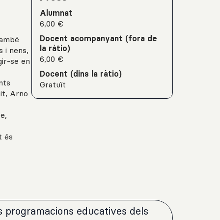
Alumnat
6,00 €
Docent acompanyant (fora de
 també
la ràtio)
 i nens,
6,00 €
gir-se en
Docent (dins la ràtio)
nts
Gratuït
it, Arno
e,
t és
es programacions educatives dels