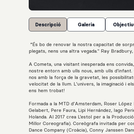
Descripció
Galeria
Objectiu
“És bo de renovar la nostra capacitat de sorpre
plegats, nens una altra vegada." Ray Bradbury
A Cometa, una visitant inesperada ens convida, 
nostre entorn amb ulls nous, amb ulls d’infant
nos amb la força de la gravetat, les possibilitat
velocitat de la llum. L'univers, la imaginació i e
ens hem trobat!
Formada a la MTD d’Amsterdam, Roser López E
Gelabert, Pere Faura, Lipi Hernández, Iago Peri
Holanda. Al 2017 crea L’estol per a la Producció
Millor Coreografia). Coreògrafa invitada per 
Dance Company (Croàcia), Conny Janssen Dans