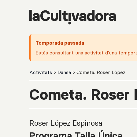
Salta al contingut principal
Temporada passada
Estàs consultant una activitat d'una tempor
Activitats
>
Dansa
> Cometa. Roser Lòpez
Cometa. Roser 
Roser López Espinosa
Programa Talla Única