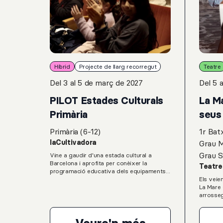
Híbrid
Projecte de llarg recorregut
Teatre
Del 3 al 5 de març de 2027
Del 5 
PILOT Estades Culturals
La Ma
Primària
seus 
Primària (6-12)
1r Batx
laCultivadora
Grau M
Grau S
Vine a gaudir d'una estada cultural a
Barcelona i aprofita per conèixer la
Teatre
programació educativa dels equipamentsa
que formen part de laCultivadora, un
Els veiem
projecte liderat per L’Auditori, el Gran
La Mare C
Teatre del Liceu, el Mercat de les Flors, el
arrosseg
Palau de la Música, el Teatre Lliure i el
devastac
Teatre Nacional de Catalunya.Una proposta
temps. S
que permet conèixer espectacles,
sempre. 