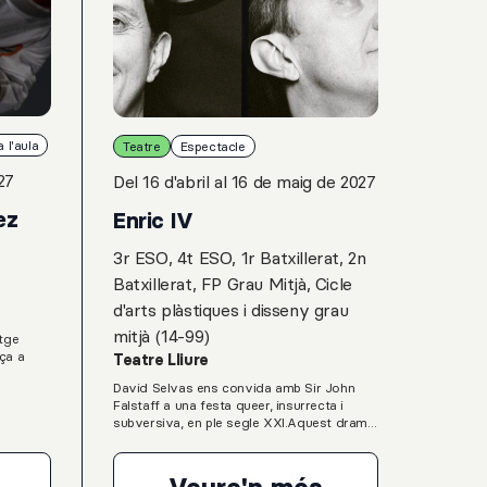
 l'aula
Teatre
Espectacle
27
Del 16 d'abril al 16 de maig de 2027
ez
Enric IV
3r ESO, 4t ESO, 1r Batxillerat, 2n
Batxillerat, FP Grau Mitjà, Cicle
d'arts plàstiques i disseny grau
mitjà (14-99)
tge
ça a
Teatre Lliure
David Selvas ens convida amb Sir John
Falstaff a una festa queer, insurrecta i
dador
subversiva, en ple segle XXI.Aquest drama
uta.
històric de William Shakespeare explica el
a que
regnat d’Enric IV, les rebel·lions que ha
riositat
d’afrontar i el seu progressiu
 nostre