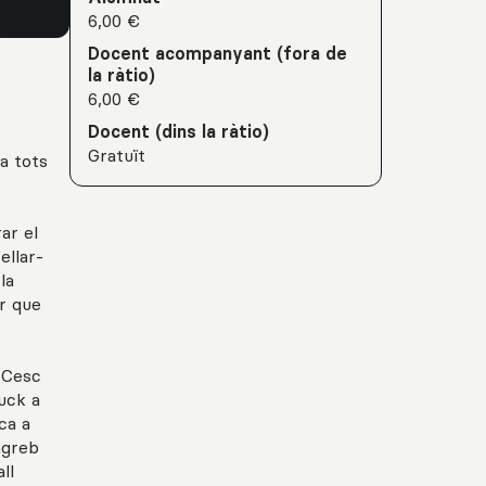
6,00 €
Docent acompanyant (fora de
la ràtio)
6,00 €
Docent (dins la ràtio)
Gratuït
a tots
ar el
ellar-
la
ar que
 Cesc
Duck a
ca a
agreb
ll