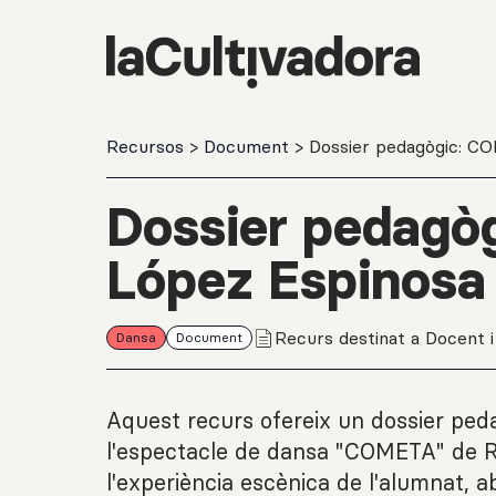
Salta al contingut principal
Recursos
>
Document
> Dossier pedagògic: C
Dossier pedagò
López Espinosa
Recurs destinat a Docent i 
Dansa
Document
Aquest recurs ofereix un dossier peda
l'espectacle de dansa "COMETA" de R
l'experiència escènica de l'alumnat, 