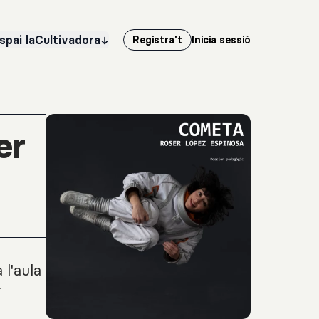
spai laCultivadora
Registra't
Inicia sessió
er
 l'aula
r