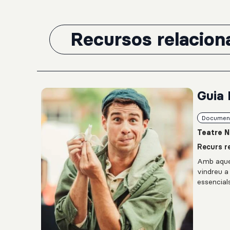
Recursos relacion
Guia 
Documen
Teatre N
Recurs re
Amb aques
vindreu a 
essencial
l'experiè
compartir 