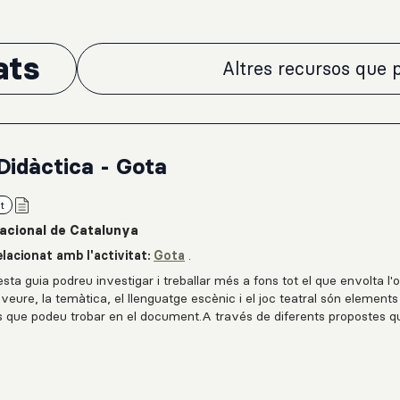
ats
Altres recursos que p
Didàctica - Gota
t
acional de Catalunya
lacionat amb l'activitat:
Gota
.
ta guia podreu investigar i treballar més a fons tot el que envolta l'
veure, la temàtica, el llenguatge escènic i el joc teatral són elements
s que podeu trobar en el document.A través de diferents propostes 
ncia amb l'espectacle serà més completa per a tot l'alumnat i permetr
la vostra feina amb els altres assistents a les funcions.