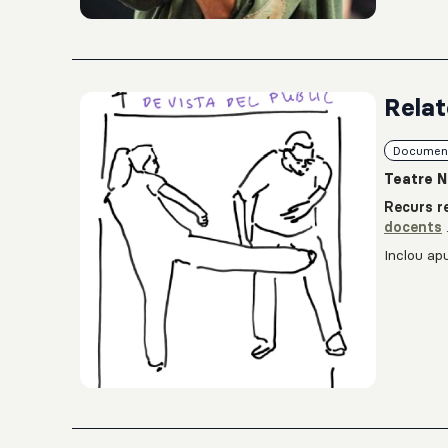
Relat
Documen
Teatre N
Recurs re
docents
Inclou apu