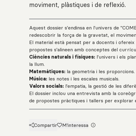
moviment, plàstiques i de reflexió.
Aquest dossier s'endinsa en l'univers de "COM
redescobrir la força de la gravetat, el moviment 
El material està pensat per a docents i ofereix u
propostes s'alineen amb conceptes del currícul
Ciències naturals i físiques:
l'univers i els pl
la llum.
Matemàtiques:
la geometria i les proporcions.
Música:
les notes i les escales musicals.
Valors socials:
l'empatia, la gestió de les difer
El dossier inclou una entrevista amb la coreògraf
de propostes pràctiques i tallers per explorar e
Compartir
M'interessa