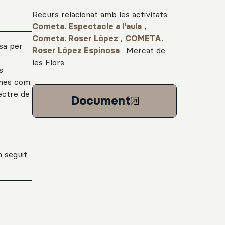
Recurs relacionat amb les activitats:
Cometa. Espectacle a l'aula
,
Cometa. Roser Lòpez
,
COMETA.
sa per
Roser López Espinosa
.
Mercat de
les Flors
s
emes com:
pectre de
Document
n seguit