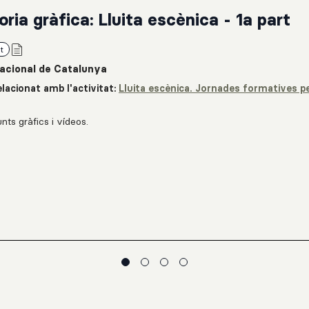
oria gràfica: Lluita escènica - 1a part
t
acional de Catalunya
lacionat amb l'activitat:
Lluita escènica. Jornades formatives pe
.
nts gràfics i vídeos.