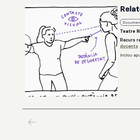
Relat
Documen
Teatre N
Recurs re
docents
Inclou apu