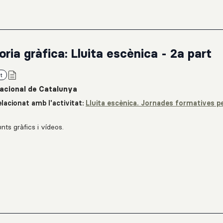
oria gràfica: Lluita escènica - 2a part
t
acional de Catalunya
lacionat amb l'activitat:
Lluita escènica. Jornades formatives pe
.
nts gràfics i vídeos.