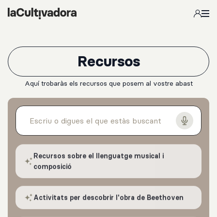
Salta al contingut principal
Recursos
Aquí trobaràs els recursos que posem al vostre abast
Recursos sobre el llenguatge musical i
composició
Activitats per descobrir l'obra de Beethoven