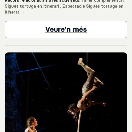
Recurs relacionat amb les activitats:
Taller complementari
Sigues tortuga en itinerari
,
Espectacle Sigues tortuga en
itinerari
.
Dossier pedag
Veure'n més