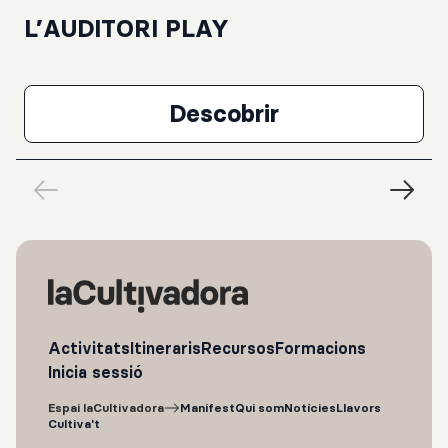
L’AUDITORI PLAY
Descobrir
L’AUDITORI PLAY
Activitats
Itineraris
Recursos
Formacions
Inicia sessió
Espai laCultivadora
Manifest
Qui som
Notícies
Llavors
Cultiva't