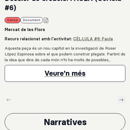
#6)
Dansa
Document
Mercat de les Flors
Recurs relacionat amb l'activitat:
CÈL·LULA #6: Faula
.
Aquesta peça és un nou capítol en la investigació de Roser
López Espinosa sobre el que podem construir plegats. Partint de
la idea que dins de cada món n'hi ha molts de possibles,
"FAULA" explora els fils que ens connecten i els vincles que
ens sostenen.La proposta s'articula sobre diversos eixos:La
Dossier de cr
Veure'n més
fabulació com a força: L'obra busca revifar la capacitat
d'imaginar, de crear altres realitats que, en ser projectades, es
fan possibles. És una invitació a connectar amb allò que som
com a espècie a través de la invenció i la meravella.El cos
col·lectiu: Vuit intèrprets treballen la idea d'un "puzle, un cos fet
de cossos interconnectats". Aquest cos col·lectiu, que pot
semblar impossible, avança gràcies a la confiança mútua i la
força del grup, donant lloc a "criatures fabuloses" i
Narratives
efímeres.Inspiració en la natura: Seguint la línia de treballs
anteriors com L'estol, la coreògrafa s'inspira en la bellesa