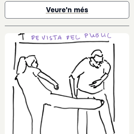
podeu trobar en el document.A través de diferents propostes
que us fem l'experiència amb l'espectacle serà més completa
Guia Didàcti
Veure'n més
per a tot l'alumnat i permetrà compartir la vostra feina amb els
altres assistents a les funcions.