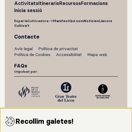
Activitats
Itineraris
Recursos
Formacions
Inicia sessió
Espai laCultivadora
Manifest
Qui som
Notícies
Llavors
Cultiva't
Contacte
Avís legal
Política de privacitat
Política de Cookies
Accessibilitat
Mapa web
FAQs
Impulsat per:
Recollim galetes!