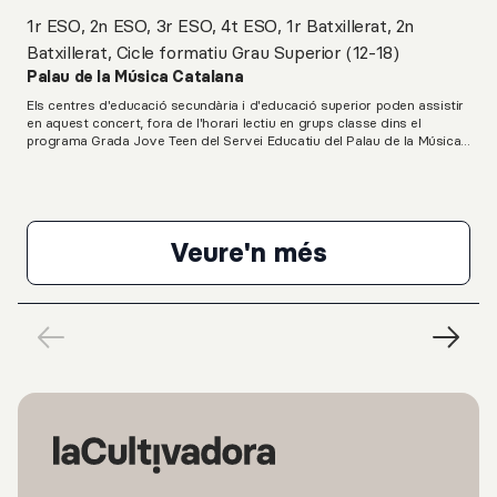
1r ESO, 2n ESO, 3r ESO, 4t ESO, 1r Batxillerat, 2n
Batxillerat, Cicle formatiu Grau Superior (12-18)
Palau de la Música Catalana
Els centres d'educació secundària i d'educació superior poden assistir
en aquest concert, fora de l'horari lectiu en grups classe dins el
programa Grada Jove Teen del Servei Educatiu del Palau de la Música
Catalana.L. van Beethoven: Onze Bagatel·les, op. 119G. Ligeti: Musica
ricercataK. Stockhausen: Klavierstuck IXL. van Beethoven: Sonata per a
piano núm. 23, en Fa menor, op. 57, “Appassionata”
Veure'n més
Pierre Laurent Aim