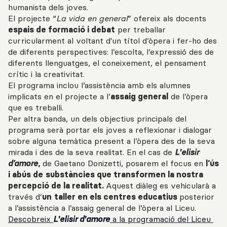
humanista dels joves.
El projecte “
La vida en general
” ofereix als docents
espais de formació i debat
per treballar
curricularment al voltant d'un títol d’òpera i fer-ho des
de diferents perspectives: l’escolta, l’expressió des de
diferents llenguatges, el coneixement, el pensament
crític i la creativitat.
El programa inclou l’assistència amb els alumnes
implicats en el projecte a l’
assaig general
de l’òpera
que es treballi.
Per altra banda, un dels objectius principals del
programa serà portar els joves a reflexionar i dialogar
sobre alguna temàtica present a l’òpera des de la seva
mirada i des de la seva realitat. En el cas de
L'elisir
d’amore
,
de Gaetano Donizetti, posarem el focus en
l’ús
i abús de
substàncies que transformen la nostra
percepció de la realitat.
Aquest diàleg es vehicularà a
través d’
un
taller en els centres educatius
posterior
a l’assistència a l’assaig general de l’òpera al Liceu.
Descobreix
L'elisir d'amore
a la programació del Liceu