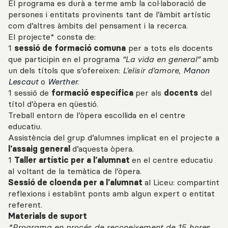
El programa es durà a terme amb la col·laboració de
persones i entitats provinents tant de l’àmbit artístic
com d’altres àmbits del pensament i la recerca.
El projecte* consta de:
1
sessió de formació comuna
per a tots els docents
que participin en el programa
“La vida en general”
amb
un dels títols que s’ofereixen:
L’elisir d’amore,
Manon
Lescaut
o
Werther.
1 sessió de
formació específica
per als
docents
del
títol d’òpera en qüestió.
Treball entorn de l’òpera escollida en el centre
educatiu.
Assistència del grup d’alumnes implicat en el projecte a
l’assaig general
d’aquesta òpera.
1
Taller artístic per a l’alumnat
en el centre educatiu
al voltant de la temàtica de l’òpera.
Sessió de cloenda per a l’alumnat
al Liceu: compartint
reflexions i establint ponts amb algun expert o entitat
referent.
Materials de suport
*Programa en procés de reconeixement de 15 hores