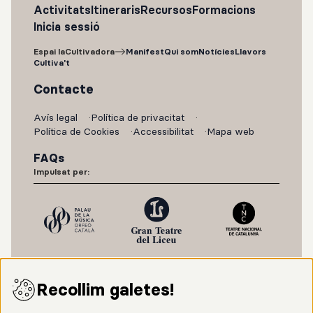
Activitats
Itineraris
Recursos
Formacions
Inicia sessió
Espai laCultivadora
Manifest
Qui som
Notícies
Llavors
Cultiva't
Contacte
Avís legal
Política de privacitat
Política de Cookies
Accessibilitat
Mapa web
FAQs
Impulsat per:
Recollim galetes!