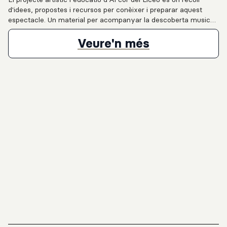
d'idees, propostes i recursos per conèixer i preparar aquest
espectacle. Un material per acompanyar la descoberta musical
i per inspirar la creació de projectes interdisciplinaris.
Proposta educ
Veure'n més