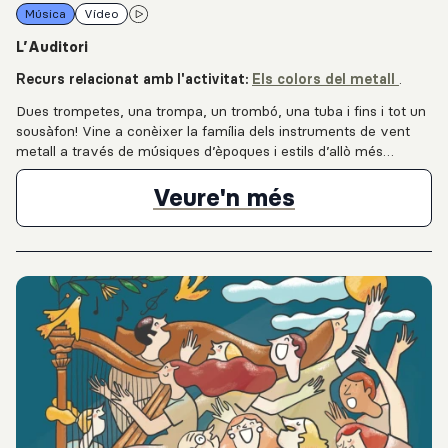
Música
Vídeo
L’Auditori
Recurs relacionat amb l'activitat:
Els colors del metall
.
Dues trompetes, una trompa, un trombó, una tuba i fins i tot un
sousàfon! Vine a conèixer la família dels instruments de vent
metall a través de músiques d’èpoques i estils d’allò més
diversos. Un clàssic amb una nova posada en escena que no
deixarà ningú indiferent.
Entrevista al
Veure'n més