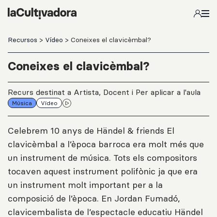
Salta al contingut principal
Recursos
>
Vídeo
> Coneixes el clavicèmbal?
Coneixes el clavicèmbal?
Recurs destinat a Artista, Docent i Per aplicar a l'aula
Música
Vídeo
Celebrem 10 anys de Händel & friends El
clavicèmbal a l’època barroca era molt més que
un instrument de música. Tots els compositors
tocaven aquest instrument polifònic ja que era
un instrument molt important per a la
composició de l’època. En Jordan Fumadó,
clavicembalista de l’espectacle educatiu Händel