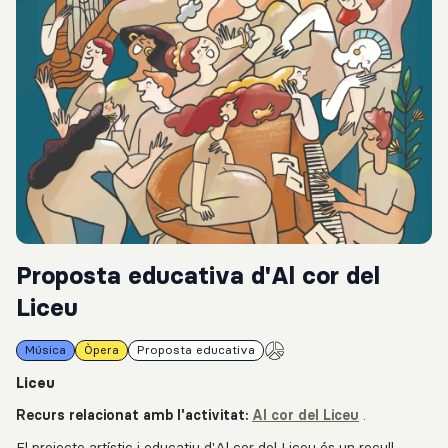
Proposta educativa d'Al cor del
Liceu
Música
Òpera
Proposta educativa
Liceu
Recurs relacionat amb l'activitat:
Al cor del Liceu
.
El projecte artístic i educatiu d'Al cor del Liceu és un recull