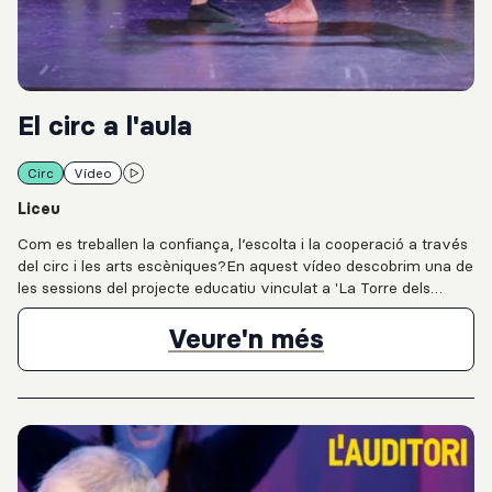
El circ a l'aula
Circ
Vídeo
Liceu
Com es treballen la confiança, l’escolta i la cooperació a través
del circ i les arts escèniques?En aquest vídeo descobrim una de
les sessions del projecte educatiu vinculat a 'La Torre dels
Somnis', producció de LiceuAprèn del Gran Teatre del Liceu,
amb l’artista i formador de circ Toni Gutiérrez a l’Institut Vall
El circ a l'aul
Veure'n més
d’Hebron. A través de dinàmiques corporals, exercicis de
moviment i treball en grup, l’alumnat explora valors com la
confiança, el respecte, l’equilibri, la coordinació, l’autoestima i la
cooperació.Una proposta que connecta educació, circ i arts
escèniques per fomentar la creativitat i el creixement col·lectiu
dins l’aula.