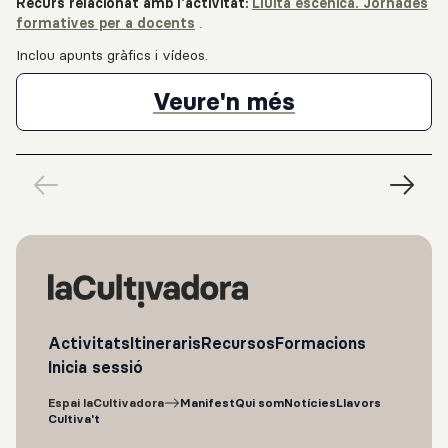
Recurs relacionat amb l'activitat:
Lluita escènica. Jornades
formatives per a docents
.
Inclou apunts gràfics i vídeos.
Relatoria grà
Veure'n més
Activitats
Itineraris
Recursos
Formacions
Inicia sessió
Espai laCultivadora
Manifest
Qui som
Notícies
Llavors
Cultiva't