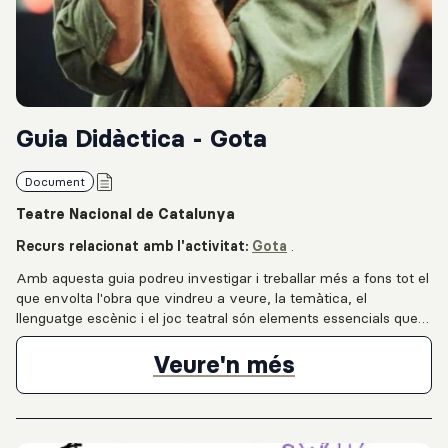
Guia Didàctica - Gota
Document
Teatre Nacional de Catalunya
Recurs relacionat amb l'activitat:
Gota
.
Amb aquesta guia podreu investigar i treballar més a fons tot el
que envolta l'obra que vindreu a veure, la temàtica, el
llenguatge escènic i el joc teatral són elements essencials que
podeu trobar en el document.A través de diferents propostes
que us fem l'experiència amb l'espectacle serà més completa
Guia Didàcti
Veure'n més
per a tot l'alumnat i permetrà compartir la vostra feina amb els
altres assistents a les funcions.