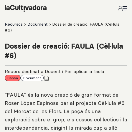
Salta al contingut principal
Recursos
>
Document
> Dossier de creació: FAULA (Cèl·lula
#6)
Dossier de creació: FAULA (Cèl·lula
#6)
Recurs destinat a Docent i Per aplicar a l'aula
Dansa
Document
"FAULA" és la nova creació de gran format de
Roser López Espinosa per al projecte Cèl·lula #6
del Mercat de les Flors. La peça és una
exploració sobre el grup, els cossos col·lectius i la
interdependència, dirigint la mirada cap a allò