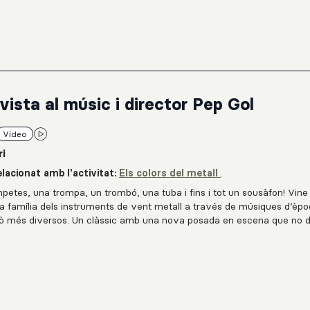
 i us assessorarem sobre el material educatiu i les dinàmiques per ad
as.
vista al músic i director Pep Gol
Vídeo
ri
lacionat amb l'activitat:
Els colors del metall
.
petes, una trompa, un trombó, una tuba i fins i tot un sousàfon! Vine
la família dels instruments de vent metall a través de músiques d’èpo
allò més diversos. Un clàssic amb una nova posada en escena que no 
ferent.