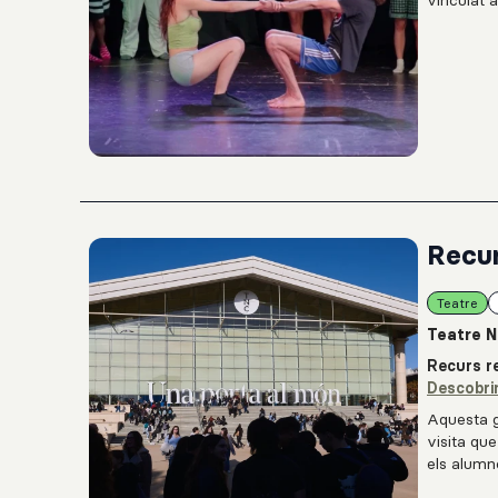
vinculat 
amb l’arti
dinàmique
com la con
proposta q
creixement
Recur
Teatre
Teatre N
Recurs re
Descobri
Aquesta g
visita qu
els alumn
treballar