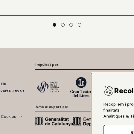
Impulsat per:
ssió
Recol
avors
Cultiva't
Recopilem i pro
Amb el suport de:
finalitats:
Analítiques & T
e Cookies
R