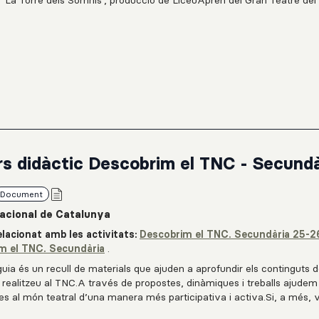
a 'La Torre dels Somnis', producció de LiceuAprèn del Gran Teatre del
sta i formador de circ Toni Gutiérrez a l’Institut Vall d’Hebron. A travé
s corporals, exercicis de moviment i treball en grup, l’alumnat explor
fiança, el respecte, l’equilibri, la coordinació, l’autoestima i la coope
ue connecta educació, circ i arts escèniques per fomentar la creativit
 col·lectiu dins l’aula.
s didàctic Descobrim el TNC - Secundà
Document
acional de Catalunya
lacionat amb les activitats:
Descobrim el TNC. Secundària 25-2
m el TNC. Secundària
.
uia és un recull de materials que ajuden a aprofundir els continguts d
e realitzeu al TNC.A través de propostes, dinàmiques i treballs ajudem
es al món teatral d’una manera més participativa i activa.Si, a més, 
 d’una manera diferent a la proposada, podeu posar-vos en contacte