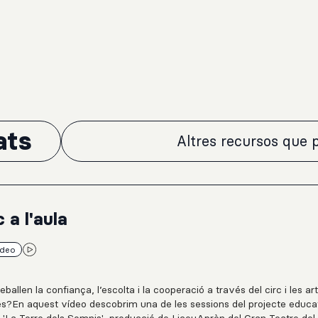
ats
Altres recursos que p
c a l'aula
ídeo
ballen la confiança, l’escolta i la cooperació a través del circ i les ar
s?En aquest vídeo descobrim una de les sessions del projecte educa