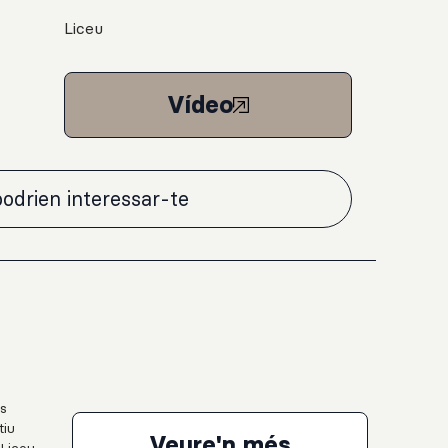
Liceu
Vídeo
odrien interessar-te
ts
tiu
El circ a l'aul
Veure'n més