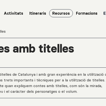
Activitats
Itineraris
Recursos
Formacions
E
lles
s amb titelles
itelles de Catalunya i amb gran experiència en la utilització 
s trets importants i tècniques per a la utilització de titelles.
e quan expliquem contes amb titelles, com són la mirada,
veu i el caràcter dels personatges o el volum.