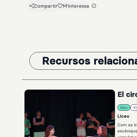
Compartir
M'interessa
Recursos relacion
El cir
Circ
V
Liceu
Com es tre
escènique