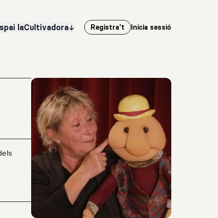
spai laCultivadora
Registra't
Inicia sessió
dels