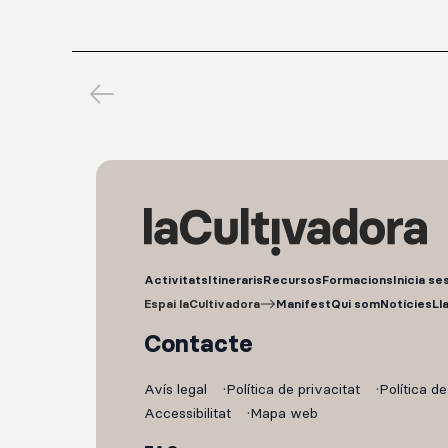
Activitats
Itineraris
Recursos
Formacions
Inicia se
Espai laCultivadora
Manifest
Qui som
Notícies
Ll
Contacte
Avís legal
Política de privacitat
Política d
Accessibilitat
Mapa web