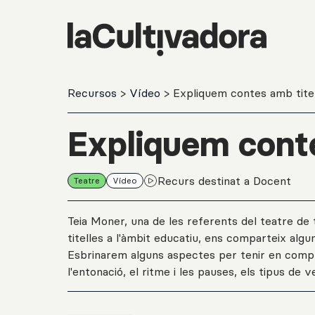
Salta al contingut principal
Recursos
>
Vídeo
> Expliquem contes amb tite
Expliquem conte
Recurs destinat a Docent
Teatre
Vídeo
Teia Moner, una de les referents del teatre de t
titelles a l'àmbit educatiu, ens comparteix algun
Esbrinarem alguns aspectes per tenir en compt
l'entonació, el ritme i les pauses, els tipus de 