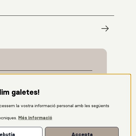
lim galetes!
cessem la vostra informació personal amb les següents
ècniques
.
Més informació
ebutja
Accepta