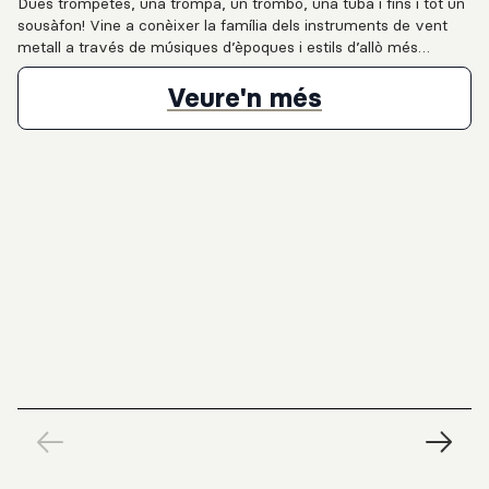
Dues trompetes, una trompa, un trombó, una tuba i fins i tot un
sousàfon! Vine a conèixer la família dels instruments de vent
metall a través de músiques d’èpoques i estils d’allò més
diversos. Un clàssic amb una nova posada en escena que no
deixarà ningú indiferent.
Entrevista al
Veure'n més