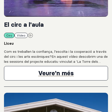
El circ a l'aula
Circ
Vídeo
Liceu
Com es treballen la confiança, l’escolta i la cooperació a través
del circ i les arts escèniques?En aquest vídeo descobrim una de
les sessions del projecte educatiu vinculat a 'La Torre dels
Somnis', producció de LiceuAprèn del Gran Teatre del Liceu,
amb l’artista i formador de circ Toni Gutiérrez a l’Institut Vall
El circ a l'aul
Veure'n més
d’Hebron. A través de dinàmiques corporals, exercicis de
moviment i treball en grup, l’alumnat explora valors com la
confiança, el respecte, l’equilibri, la coordinació, l’autoestima i la
cooperació.Una proposta que connecta educació, circ i arts
escèniques per fomentar la creativitat i el creixement col·lectiu
dins l’aula.