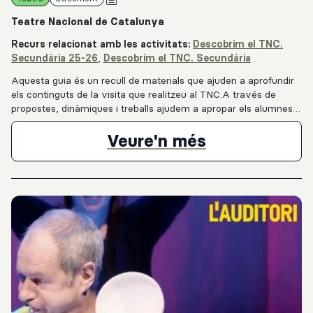
Teatre Nacional de Catalunya
Recurs relacionat amb les activitats:
Descobrim el TNC.
Secundària 25-26
,
Descobrim el TNC. Secundària
.
Aquesta guia és un recull de materials que ajuden a aprofundir
els continguts de la visita que realitzeu al TNC.A través de
propostes, dinàmiques i treballs ajudem a apropar els alumnes
al món teatral d’una manera més participativa i activa.Si, a
més, voleu treballar d’una manera diferent a la proposada,
Recurs didàc
Veure'n més
podeu posar-vos en contacte amb nosaltres i us assessorarem
sobre el material educatiu i les dinàmiques per adequar-les en
cada cas.