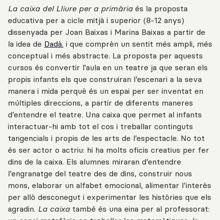
La caixa del Lliure per a primària
és la proposta
educativa per a cicle mitjà i superior (8-12 anys)
dissenyada per Joan Baixas i Marina Baixas a partir de
la idea de
Dadà.
i que comprèn un sentit més ampli, més
conceptual i més abstracte. La proposta per aquests
cursos és convertir l'aula en un teatre ja que seran els
propis infants els que construiran l’escenari a la seva
manera i mida perquè és un espai per ser inventat en
múltiples direccions, a partir de diferents maneres
d’entendre el teatre. Una caixa que permet al infants
interactuar-hi amb tot el cos i treballar continguts
tangencials i propis de les arts de l’espectacle. No tot
és ser actor o actriu: hi ha molts oficis creatius per fer
dins de la caixa. Els alumnes miraran d’entendre
l’engranatge del teatre des de dins, construir nous
mons, elaborar un alfabet emocional, alimentar l’interès
per allò desconegut i experimentar les històries que els
agradin.
La caixa
també és una eina per al professorat: