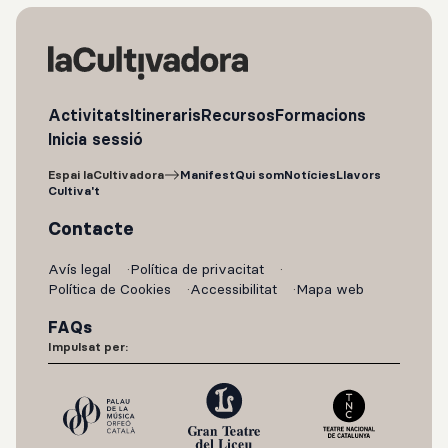
Activitats
Itineraris
Recursos
Formacions
Inicia sessió
Espai laCultivadora
Manifest
Qui som
Notícies
Llavors
Cultiva't
Contacte
Avís legal
Política de privacitat
Política de Cookies
Accessibilitat
Mapa web
FAQs
Impulsat per: