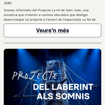
Joan
.
Dossier informatiu del Projecte La nit de Sant Joan, una
iniciativa que s'ofereix a centres educatius que desitgin
desenvolupar un projecte a l'entorn de l'espectacle La Nit de
Sant Joan, el qual posa en valor el folklore i les tradicions des
del cos i el moviment amb una mirada contemporània i
Projecte La 
Veure'n més
interdisciplinària. En el document trobareu els continguts
detallats de la proposta, els compromisos que heu de prendre
com a centre educatiu per participar-hi, així com el cronograma
de les diferents accions del projecte durant la temporada 2026-
2027.