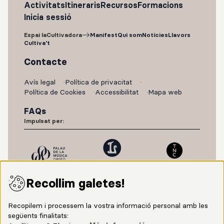
Activitats
Itineraris
Recursos
Formacions
Inicia sessió
Espai laCultivadora
Manifest
Qui som
Notícies
Llavors
Cultiva't
Contacte
Avís legal
Política de privacitat
Política de Cookies
Accessibilitat
Mapa web
FAQs
Impulsat per:
Recollim galetes!
Recopilem i processem la vostra informació personal amb les
següents finalitats: