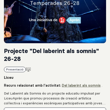
Projecte "Del laberint als somnis"
26-28
Presentació
Liceu
Recurs relacionat amb l'activitat:
Del laberint als somnis
.
Del Laberint als Somnis és un projecte educatiu impulsat per
LiceuAprèn que promou processos de creació artística
col·lectiva i experiències escèniques participatives amb joves.
Adreçat a centres educatius de secundària, el projecte s’orienta