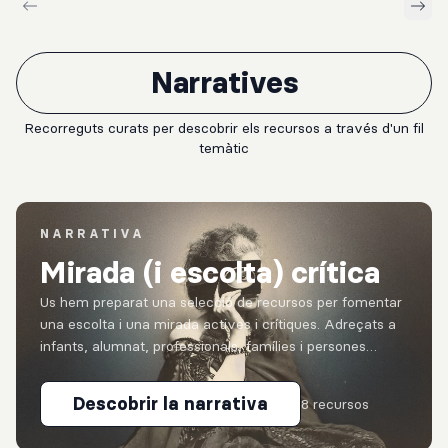
Narratives
Recorreguts curats per descobrir els recursos a través d'un fil
temàtic
NARRATIVA
Mirada (i escolta) crítica
Us hem preparat una selecció de recursos per fomentar
una escolta i una mirada actives i crítiques. Adreçats a
infants, alumnat, professionals, famílies i persones
interessades en la creació artística, conviden a
observa...
Descobrir la narrativa
8 recursos