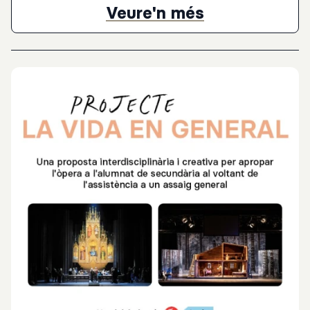
a aquells equips docents que volen posar en valor la dimensió
Projecte "Del
Veure'n més
humanista de l’art en l’educació i establir un vincle sostingut
amb el Liceu al llarg de dos cursos escolars.