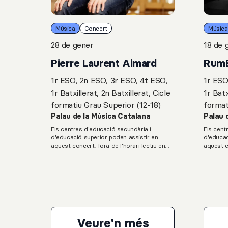
Música
Concert
Música
28 de gener
18 de 
Pierre Laurent Aimard
Rum
1r ESO, 2n ESO, 3r ESO, 4t ESO,
1r ESO
1r Batxillerat, 2n Batxillerat, Cicle
1r Batx
formatiu Grau Superior (12-18)
format
Palau de la Música Catalana
Palau 
Els centres d'educació secundària i
Els cent
d'educació superior poden assistir en
d'educac
aquest concert, fora de l'horari lectiu en
aquest c
grups classe dins el programa Grada Jove
grups cl
Teen del Servei Educatiu del Palau de la
Teen del
Música Catalana.L. van Beethoven: Onze
Música C
Bagatel·les, op. 119G. Ligeti: Musica
a violí i
ricercataK. Stockhausen: Klavierstuck IXL.
per a or
van Beethoven: Sonata per a piano núm.
Bach (es
23, en Fa menor, op. 57, “Appassionata”
Suite Rum
percussi
Veure'n més