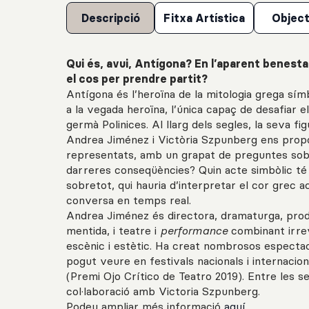
Descripció
Fitxa Artística
Object
Qui és, avui, Antígona? En l’aparent benesta
el cos per prendre partit?
Antígona és l’heroïna de la mitologia grega símb
a la vegada heroïna, l’única capaç de desafiar el
germà Polinices. Al llarg dels segles, la seva fi
Andrea Jiménez i Victòria Szpunberg ens propo
representats, amb un grapat de preguntes sobr
darreres conseqüències? Quin acte simbòlic té av
sobretot, qui hauria d’interpretar el cor grec
conversa en temps real.
Andrea Jiménez és directora, dramaturga, producto
mentida, i teatre i
performance
combinant irrev
escènic i estètic. Ha creat nombrosos espectacle
pogut veure en festivals nacionals i internacio
(Premi Ojo Crítico de Teatro 2019). Entre les
col·laboració amb Victoria Szpunberg.
Podeu ampliar més informació
aquí
.