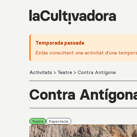
Salta al contingut principal
Temporada passada
Estàs consultant una activitat d'una tempor
Activitats
>
Teatre
> Contra Antígona
Contra Antígon
Teatre
Espectacle