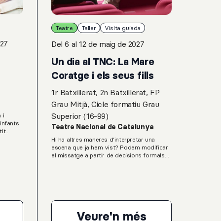
Teatre
Taller
Visita guiada
027
Del 6 al 12 de maig de 2027
Un dia al TNC: La Mare
Coratge i els seus fills
1r Batxillerat, 2n Batxillerat, FP
Grau Mitjà, Cicle formatiu Grau
Superior (16-99)
 i
infants
Teatre Nacional de Catalunya
it
es d'una
Hi ha altres maneres d’interpretar una
a: "i si
escena que ja hem vist? Podem modificar
ue ens
el missatge a partir de decisions formals?
hal és
Com arriba una actriu o un actor a
ectora
expressar certes emocions?L'activitat Un
ra en
dia al TNC consisteix en visitar les
Súbita,
instal·lacions del teatre, assistir a la
a de la
representació de La Mare Coratge i els
projectes
seus fills i, posteriorment, gaudir d’un taller
equips o
de creació a partir de l'espectacle.Serà tot
Veure'n més
ivadora,
un entrenament de la mirada crítica a