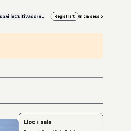
spai laCultivadora
Registra't
Inicia sessió
Detalls de l'activitat
Lloc i sala