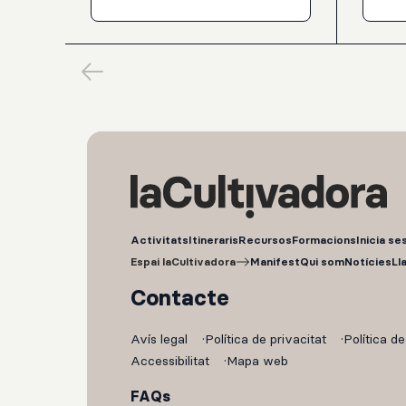
Pierre Laurent Aim
Activitats
Itineraris
Recursos
Formacions
Inicia se
Espai laCultivadora
Manifest
Qui som
Notícies
Ll
Contacte
Avís legal
Política de privacitat
Política d
Accessibilitat
Mapa web
FAQs