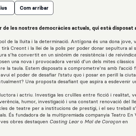
ius
Com arribar
r de les nostres democràcies actuals, qui està disposat 
ol de la lluita i la determinació. Antígona és una dona jove, v
 tirà Creont i la llei de la polis per poder donar sepultura al 
gura s’ha convertit en un sinònim de resistència i de reivindica
sen una nova i provocadora versió d’un dels mites clàssics
e la taula. Estem disposats a comprometre’ns amb l’acció fi
ui el poder de desafiar l’statu quo i posar en perill la ciuta
 actualment? Una proposta desafiant que aspira a esdevenir u
ra i actriu. Investiga les cruïlles entre ficció i realitat, ve
erència, humor, investigació i una constant renovació del l
s de teatre per a institucions de prestigi, i el seu treball s
nals. És fundadora de la multipremiada companyia Teatro En 
 seves obres destaquen
Casting Lear
o
Mal de Coraçon
en