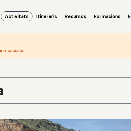
Activitats
Itineraris
Recursos
Formacions
E
ada passada.
a