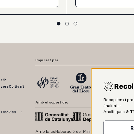
ard
RumBach
ONA. L
A Tempo). És professora de dansa
estudiants d’arts escèniques a E
Impulsat per:
ssió
Recol
avors
Cultiva't
Recopilem i pro
Amb el suport de:
finalitats:
Analítiques & T
e Cookies
R
Amb la col·laboració del Ministerio de Cultura y De