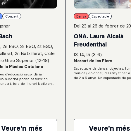
Concert
Dansa
Espectacle
gener
Del 23 al 26 de febrer de 2
Bach
ONA. Laura Alcalà
Freudenthal
, 2n ESO, 3r ESO, 4t ESO,
illerat, 2n Batxillerat, Cicle
I3, I4, I5 (3-6)
iu Grau Superior (12-18)
Mercat de les Flors
de la Música Catalana
Espectacle de dansa, objectes, llum
música (violoncel) dissenyat per a 
res d'educació secundària i
de 2 a 5 anys. Un espectacle de pet
ió superior poden assistir en
format, visual i poètic en el que, d
oncert, fora de l'horari lectiu en
mirada de joc, es planteja la pregunt
asse dins el programa Grada Jove
poguéssim veure totes les ones q
 Servei Educatiu del Palau de la
envolten?"La Laura Alcala Freudent
atalana.E. Oscher: Passacaglia per
directora creativa, coreògrafa, dir
 contrabaix basat en la ‘Passacaglia
de moviment, docent i investigado
gue, en Do menor, BWV 582’ de
dansa. Co-dirigeix la companyia La
trena a l’Estat espanyol)G. Grau:
casa artística i productora. A band
Bach per a J. S., per a violí, baix i
creació d’espectacles, treballa en 
ó (estrena a l’Estat espanyol)
educatius a les aules i coordinant 
Veure'n més
Veure'n més
fent formació amb mestres (LaCult