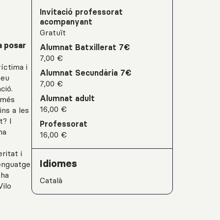
Invitació professorat
acompanyant
Gratuït
a posar
Alumnat Batxillerat 7€
7,00 €
íctima i
Alumnat Secundària 7€
seu
7,00 €
ció.
Alumnat adult
 més
16,00 €
ns a les
t? I
Professorat
na
16,00 €
ritat i
Idiomes
lenguatge
’ha
Català
Vilo