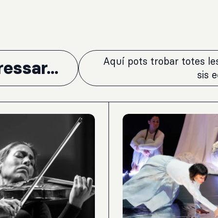
Aquí pots trobar totes l
essar...
sis 