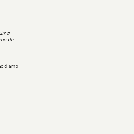
àxima
preu de
lació amb