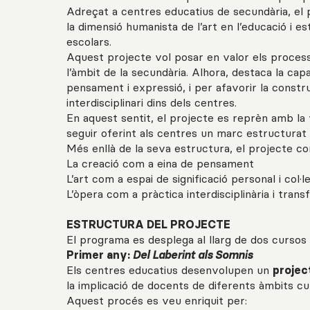
Adreçat a centres educatius de secundària, el 
la dimensió humanista de l’art en l’educació i es
escolars.
Aquest projecte vol posar en valor els process
l’àmbit de la secundària. Alhora, destaca la ca
pensament i expressió, i per afavorir la construc
interdisciplinari dins dels centres.
En aquest sentit, el projecte es reprèn amb la 
seguir oferint als centres un marc estructurat i
Més enllà de la seva estructura, el projecte co
La creació com a eina de pensament
L’art com a espai de significació personal i col·
L’òpera com a pràctica interdisciplinària i tran
ESTRUCTURA DEL PROJECTE
El programa es desplega al llarg de dos cursos
Primer any:
Del Laberint als Somnis
Els centres educatius desenvolupen un
projec
la implicació de docents de diferents àmbits cur
Aquest procés es veu enriquit per: