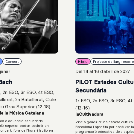
Concert
Híbrid
Projecte de llarg recorr
gener
Del 14 al 16 d'abril de 2027
Bach
PILOT Estades Cultu
Secundària
, 2n ESO, 3r ESO, 4t ESO,
illerat, 2n Batxillerat, Cicle
1r ESO, 2n ESO, 3r ESO, 4t
iu Grau Superior (12-18)
(12-16)
de la Música Catalana
laCultivadora
res d'educació secundària i
Vine a gaudir d'una estada cultural
ió superior poden assistir en
Barcelona i aprofita per conèixer la
oncert, fora de l'horari lectiu en
programació educativa dels equi