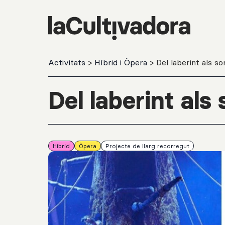
Salta al contingut principal
Activitats
>
Híbrid i Òpera
> Del laberint als s
Del laberint als
Híbrid
Òpera
Projecte de llarg recorregut