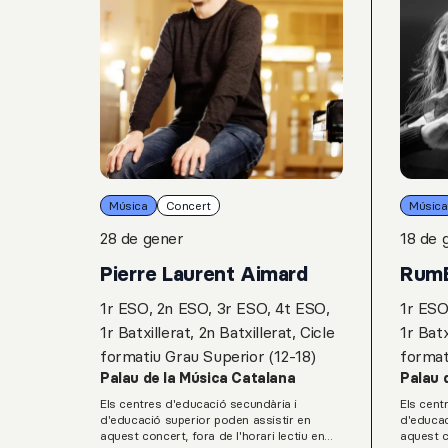
Música
Concert
Música
28 de gener
18 de 
Pierre Laurent Aimard
Rum
1r ESO, 2n ESO, 3r ESO, 4t ESO,
1r ESO
1r Batxillerat, 2n Batxillerat, Cicle
1r Batx
formatiu Grau Superior (12-18)
format
Palau de la Música Catalana
Palau 
Els centres d'educació secundària i
Els cent
d'educació superior poden assistir en
d'educac
aquest concert, fora de l'horari lectiu en
aquest c