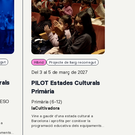
egut
Híbrid
Projecte de llarg recorregut
Del 3 al 5 de març de 2027
rals
PILOT Estades Culturals
Primària
 ESO
Primària (6-12)
laCultivadora
Vine a gaudir d'una estada cultural a
Barcelona i aprofita per conèixer la
 a
programació educativa dels equipamentsa
que formen part de laCultivadora, un
pamentsa