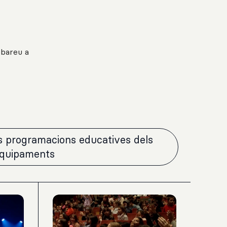
obareu a
es programacions educatives dels
equipaments