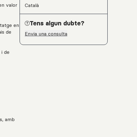
en valor
Català
Tens algun dubte?
ntatge en
is de
Envia una consulta
 i de
es, amb