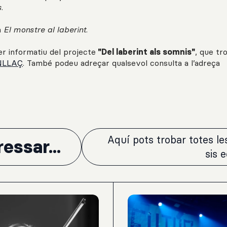
.
a
El monstre al laberint.
er informatiu del projecte
"Del laberint als somnis"
, que tr
NLLAÇ
. També podeu adreçar qualsevol consulta a l’adreça
Aquí pots trobar totes l
essar...
sis 