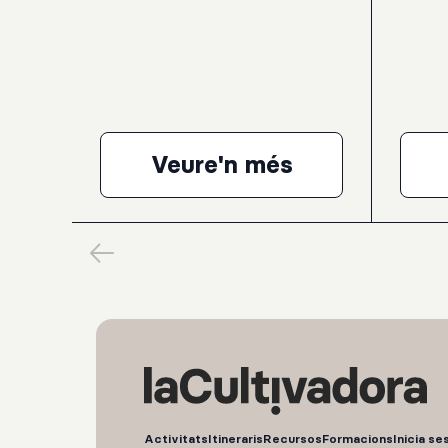
grups classe dins el programa Grada Jove
grups cl
Teen del Servei Educatiu del Palau de la
Teen del
Música Catalana.L. van Beethoven: Onze
Música C
Bagatel·les, op. 119G. Ligeti: Musica
a violí i
ricercataK. Stockhausen: Klavierstuck IXL.
per a or
van Beethoven: Sonata per a piano núm.
Bach (es
23, en Fa menor, op. 57, “Appassionata”
Suite Rum
percussi
Veure'n més
Pierre Laurent Aim
Activitats
Itineraris
Recursos
Formacions
Inicia se