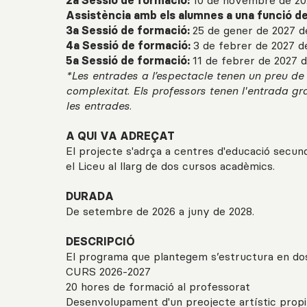
2a Sessió de formació:
10 de novembre de 20
Assistència amb els alumnes a una funció d
3a Sessió de formació:
25 de gener de 2027 d
4a Sessió de formació:
3 de febrer de 2027 d
5a Sessió de formació:
11 de febrer de 2027 d
*Les entrades a l’espectacle tenen un preu de
complexitat. Els professors tenen l'entrada gra
les entrades.
A QUI VA ADREÇAT
El projecte s'adrça a centres d'educació secundà
el Liceu al llarg de dos cursos acadèmics.
DURADA
De setembre de 2026 a juny de 2028.
DESCRIPCIÓ
El programa que plantegem s’estructura en do
CURS 2026-2027
20 hores de formació al professorat
Desenvolupament d'un preojecte artístic prop