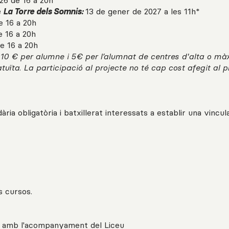
26 de 16 a 20h
e
La Torre dels Somnis:
13 de gener de 2027 a les 11h*
e 16 a 20h
e 16 a 20h
e 16 a 20h
 10 € per alumne i 5€ per l’alumnat de centres d'alta o m
tuïta. La participació al projecte no té cap cost afegit al 
ria obligatòria i batxillerat interessats a establir una vincu
s cursos.
i amb l'acompanyament del Liceu