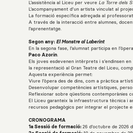
L’assistència al Liceu per veure
La Torre dels 
L’acompanyament d’un artista vinculat al proje
La formació específica adreçada al professora
A través de la interacció entre alumnes, docen
l’aprenentatge.
Segon any:
El Monstre al Laberint
En la segona fase, l’alumnat participa en l’òper
Paco Azorín
.
Els joves esdevenen intèrprets i s’endinsen en
la representació al Gran Teatre del Liceu, comp
Aquesta experiència permet:
Viure l’òpera des de dins, com a pràctica artíst
Desenvolupar competències artístiques, persona
Reflexionar sobre qüestions contemporànies com
El Liceu garanteix la infraestructura tècnica i 
recursos pedagògics per integrar el projecte en
CRONOGRAMA
1a Sessió de formació:
26 d’octubre de 2026 d