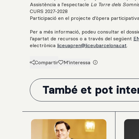
Assistència a l'espectacle
La Torre dels Somnis
CURS 2027-2028
Participació en el projecte d'òpera participativ
Per a més informació, podeu consultar el dossi
l’apartat de recursos o a través del següent
E
electrònica
liceuapren@liceubarcelona.cat
.
Compartir
M'interessa
També et pot inter