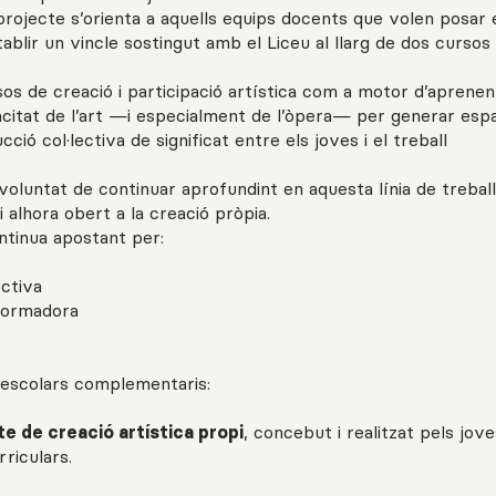
projecte s’orienta a aquells equips docents que volen posar 
tablir un vincle sostingut amb el Liceu al llarg de dos cursos
os de creació i participació artística com a motor d’aprene
pacitat de l’art —i especialment de l’òpera— per generar espa
ció col·lectiva de significat entre els joves i el treball
voluntat de continuar aprofundint en aquesta línia de treball
 alhora obert a la creació pròpia.
ntinua apostant per:
lectiva
sformadora
 escolars complementaris:
te de creació artística propi
, concebut i realitzat pels jov
riculars.