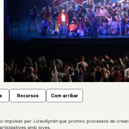
s
Recursos
Com arribar
iu impulsat per
LiceuAprèn
que promou processos de creac
participatives amb joves.