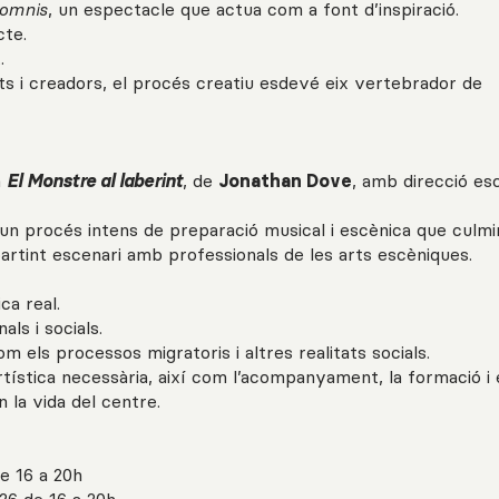
Somnis
, un espectacle que actua com a font d’inspiració.
cte.
t.
ts i creadors, el procés creatiu esdevé eix vertebrador de
a
El Monstre al laberint
, de
Jonathan Dove
, amb direcció es
 un procés intens de preparació musical i escènica que culm
artint escenari amb professionals de les arts escèniques.
ica real.
ls i socials.
 els processos migratoris i altres realitats socials.
artística necessària, així com l’acompanyament, la formació i 
 la vida del centre.
e 16 a 20h