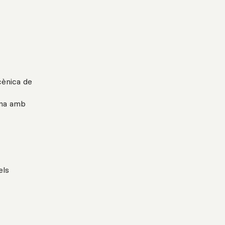
cènica de
ina amb
els