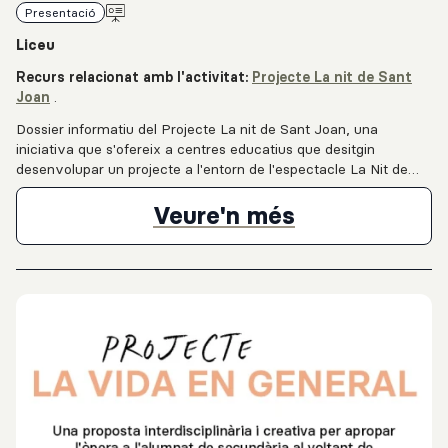
Presentació
Liceu
Recurs relacionat amb l'activitat:
Projecte La nit de Sant
Joan
.
Dossier informatiu del Projecte La nit de Sant Joan, una
iniciativa que s'ofereix a centres educatius que desitgin
desenvolupar un projecte a l'entorn de l'espectacle La Nit de
Sant Joan, el qual posa en valor el folklore i les tradicions des
del cos i el moviment amb una mirada contemporània i
Projecte La 
Veure'n més
interdisciplinària. En el document trobareu els continguts
detallats de la proposta, els compromisos que heu de prendre
com a centre educatiu per participar-hi, així com el cronograma
de les diferents accions del projecte durant la temporada 2026-
2027.