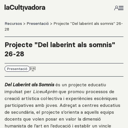
Salta al contingut principal
Recursos
>
Presentació
> Projecte "Del laberint als somnis" 26-
28
Projecte "Del laberint als somnis"
26-28
Presentació
Del Laberint als Somnis
és un projecte educatiu
impulsat per
LiceuAprèn
que promou processos de
creació artística col·lectiva i experiències escèniques
participatives amb joves. Adreçat a centres educatius
de secundària, el projecte s’orienta a aquells equips
docents que volen posar en valor la dimensió
humanista de l’art en l’educació i establir un vincle