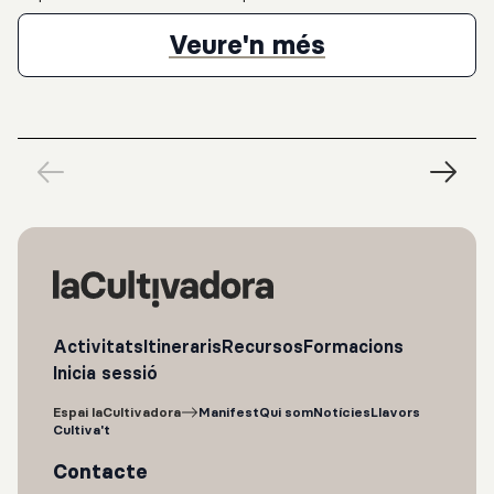
musical, inspirats en l’òpera i en les arts escèniques. Aquests
mòduls dirigits als docents de qualsevol especialitat
Programa de 
Veure'n més
proporcionaran eines i coneixements específics que pretenen
enriquir la pràctica educativa dels participants, ajudant-los a
incorporar en els seus programes educatius aspectes inherents
en l’òpera i les arts escèniques com són: la música, la
interpretació escènica i el moviment.
Activitats
Itineraris
Recursos
Formacions
Inicia sessió
Espai laCultivadora
Manifest
Qui som
Notícies
Llavors
Cultiva't
Contacte