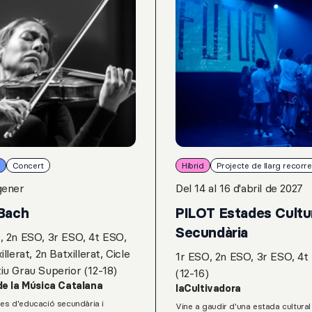
Concert
Híbrid
Projecte de llarg recorr
gener
Del 14 al 16 d'abril de 2027
Bach
PILOT Estades Cultu
Secundària
, 2n ESO, 3r ESO, 4t ESO,
illerat, 2n Batxillerat, Cicle
1r ESO, 2n ESO, 3r ESO, 4t
iu Grau Superior (12-18)
(12-16)
de la Música Catalana
laCultivadora
res d'educació secundària i
Vine a gaudir d'una estada cultural