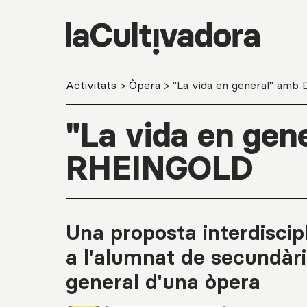
Salta al contingut principal
Activitats
>
Òpera
> "La vida en general" am
"La vida en ge
RHEINGOLD
Una proposta interdiscipl
a l'alumnat de secundària
general d'una òpera