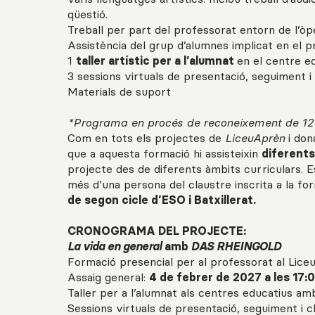
qüestió.
Treball per part del professorat entorn de l’òp
Assistència del grup d’alumnes implicat en el 
1
taller artístic per a l’alumnat
en el centre ed
3 sessions virtuals de presentació, seguiment i
Materials de suport
*Programa en procés de reconeixement de 12 
Com en tots els projectes de
LiceuAprèn
i don
que a aquesta formació hi assisteixin
diferents
projecte des de diferents àmbits curriculars. Es
més d’una persona del claustre inscrita a la f
de segon cicle d’ESO i Batxillerat.
CRONOGRAMA DEL PROJECTE:
La vida en general
amb
DAS RHEINGOLD
Formació presencial per al professorat al Lice
Assaig general:
4 de febrer de 2027 a les 17:
Taller per a l’alumnat als centres educatius amb
Sessions virtuals de presentació, seguiment i c