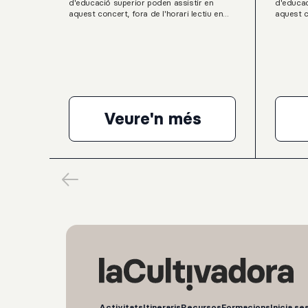
d'educació superior poden assistir en
d'educac
aquest concert, fora de l'horari lectiu en
aquest c
grups classe dins el programa Grada Jove
grups cl
Teen del Servei Educatiu del Palau de la
Teen del
Música Catalana.L. van Beethoven: Onze
Música C
Bagatel·les, op. 119G. Ligeti: Musica
a violí i
ricercataK. Stockhausen: Klavierstuck IXL.
per a or
van Beethoven: Sonata per a piano núm.
Bach (es
23, en Fa menor, op. 57, “Appassionata”
Suite Rum
percussi
Veure'n més
Pierre Laurent Aim
Activitats
Itineraris
Recursos
Formacions
Inicia se