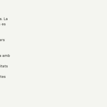
s. La
s es
ars
ta amb
itats
ctes