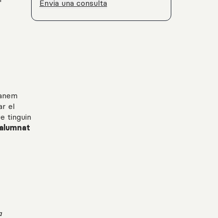
Envia una consulta
manem
r el
e tinguin
alumnat
a