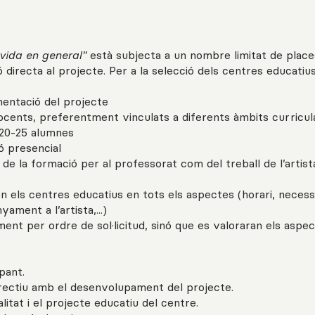
vida en general"
està subjecta a un nombre limitat de place
directa al projecte. Per a la selecció dels centres educatiu
ementació del projecte
docents, preferentment vinculats a diferents àmbits curricul
 20-25 alumnes
ó presencial
 de la formació per al professorat com del treball de l’artis
en els centres educatius en tots els aspectes (horari, necess
ment a l’artista,...)
ment per ordre de sol·licitud, sinó que es valoraran els aspe
pant.
directiu amb el desenvolupament del projecte.
ealitat i el projecte educatiu del centre.