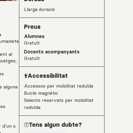
Llarga duració
Preus
a
Alumnes
humanista
Gratuït
Docents acompanyants
ent al
Gratuït
guatges,
es
Accessibilitat
Accessos per mobilitat reduïda
re alguna
Bucle magnètic
Seients reservats per mobilitat
res
reduïda
Tens algun dubte?
r d’un o
n