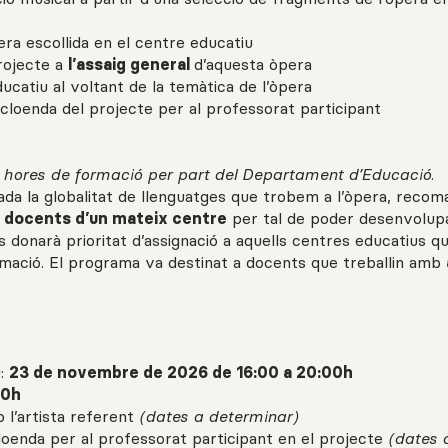
era escollida en el centre educatiu
projecte a
l’assaig general
d’aquesta òpera
ucatiu al voltant de la temàtica de l’òpera
 cloenda del projecte
per al professorat participant
hores de formació per part del Departament d’Educació.
ada la globalitat de llenguatges que trobem a l’òpera, reco
 docents d’un mateix centre
per tal de poder desenvolupa
 donarà prioritat d’assignació a aquells centres educatius qu
ormació. El programa va destinat a docents que treballin amb
u:
23 de novembre de 2026 de 16:00 a 20:00h
00h
 l’artista referent
(dates a determinar)
loenda per al professorat participant en el projecte
(dates 