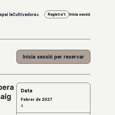
spai laCultivadora
Registra't
Inicia sessió
Inicia sessió per reservar
pera
Detalls de l'activitat
Data
saig
Febrer de 2027
4