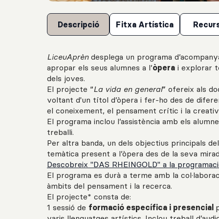
Descripció
Fitxa Artística
Recur
LiceuAprèn
desplega un programa d’acompanyam
apropar els seus alumnes a l’
òpera
i explorar 
dels joves.
El projecte “
La vida en general
” ofereix als d
voltant d'un títol d’òpera i fer-ho des de difer
el coneixement, el pensament crític i la creativi
El programa inclou l’assistència amb els alumnes
treballi.
Per altra banda, un dels objectius principals de
temàtica present a l’òpera des de la seva mirada
Descobreix "DAS RHEINGOLD" a la programaci
El programa es durà a terme amb la col·laborac
àmbits del pensament i la recerca.
El projecte* consta de:
1 sessió de
formació específica i presencial
varis llenguatges artístics. Inclou treball d’aud