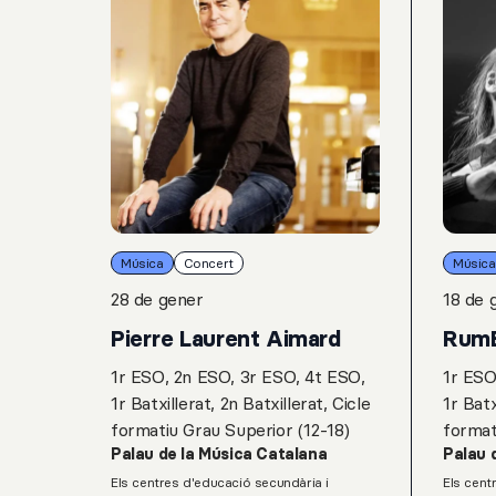
Música
Concert
Música
28 de gener
18 de 
Pierre Laurent Aimard
Rum
1r ESO, 2n ESO, 3r ESO, 4t ESO,
1r ESO
1r Batxillerat, 2n Batxillerat, Cicle
1r Batx
formatiu Grau Superior (12-18)
format
Palau de la Música Catalana
Palau 
Els centres d'educació secundària i
Els cent