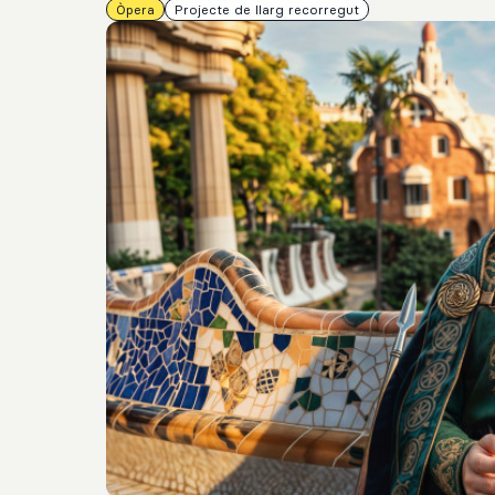
Òpera
Projecte de llarg recorregut