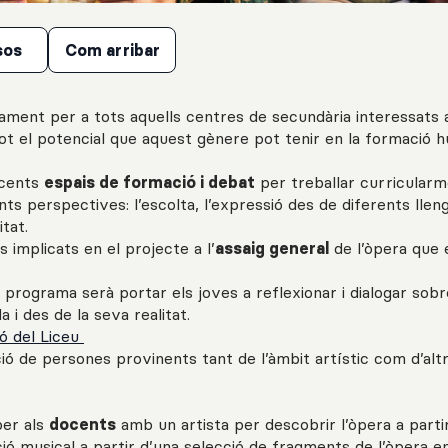
sos
Com arribar
ent per a tots aquells centres de secundària interessats 
tot el potencial que aquest gènere pot tenir en la formació 
ocents
espais de formació i debat
per treballar curricularm
ents perspectives: l’escolta, l’expressió des de diferents llen
tat.
 implicats en el projecte a l’
assaig general
de l’òpera que 
l programa serà portar els joves a reflexionar i dialogar sob
 i des de la seva realitat.
ó del Liceu
ió de persones provinents tant de l’àmbit artístic com d’alt
per als
docents
amb un artista per descobrir l’òpera a parti
ició musical a partir d’una selecció de fragments de l’òpera e