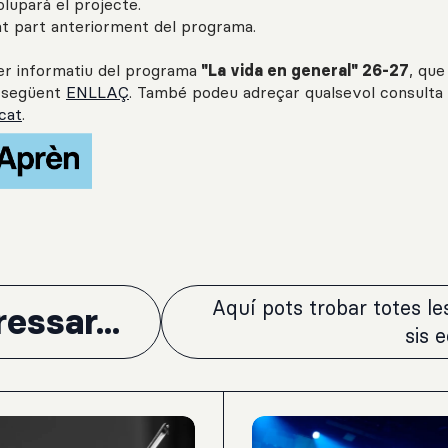
oluparà el projecte.
at part anteriorment del programa.
er informatiu del programa
"La vida en general" 26-27
, que
l següent
ENLLAÇ
. També podeu adreçar qualsevol consulta
cat
.
Aquí pots trobar totes l
essar...
sis 