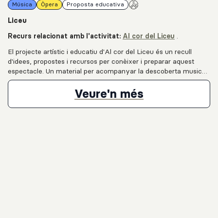
Música
Òpera
Proposta educativa
Liceu
Recurs relacionat amb l'activitat:
Al cor del Liceu
.
El projecte artístic i educatiu d'Al cor del Liceu és un recull
d'idees, propostes i recursos per conèixer i preparar aquest
espectacle. Un material per acompanyar la descoberta musical
i per inspirar la creació de projectes interdisciplinaris.
Proposta educ
Veure'n més