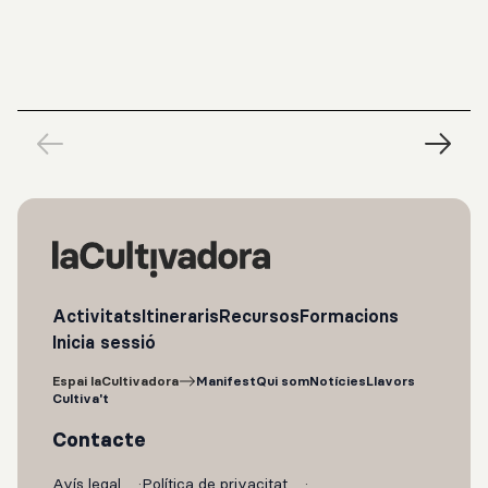
Activitats
Itineraris
Recursos
Formacions
Inicia sessió
Espai laCultivadora
Manifest
Qui som
Notícies
Llavors
Cultiva't
Contacte
Avís legal
Política de privacitat