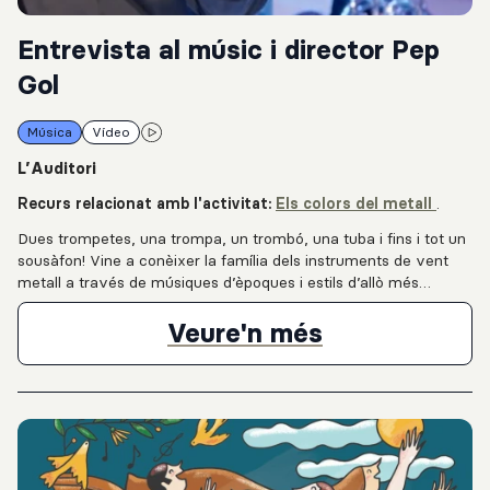
Entrevista al músic i director Pep
Gol
Música
Vídeo
L’Auditori
Recurs relacionat amb l'activitat:
Els colors del metall
.
Dues trompetes, una trompa, un trombó, una tuba i fins i tot un
sousàfon! Vine a conèixer la família dels instruments de vent
metall a través de músiques d’èpoques i estils d’allò més
diversos. Un clàssic amb una nova posada en escena que no
deixarà ningú indiferent.
Entrevista al
Veure'n més