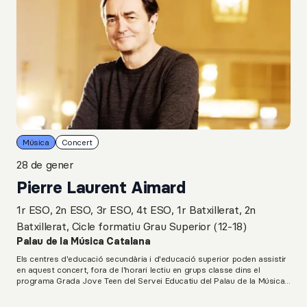
Música
Concert
28 de gener
Pierre Laurent Aimard
1r ESO, 2n ESO, 3r ESO, 4t ESO, 1r Batxillerat, 2n
Batxillerat, Cicle formatiu Grau Superior (12-18)
Palau de la Música Catalana
Els centres d'educació secundària i d'educació superior poden assistir
en aquest concert, fora de l'horari lectiu en grups classe dins el
programa Grada Jove Teen del Servei Educatiu del Palau de la Música
Catalana.L. van Beethoven: Onze Bagatel·les, op. 119G. Ligeti: Musica
ricercataK. Stockhausen: Klavierstuck IXL. van Beethoven: Sonata per a