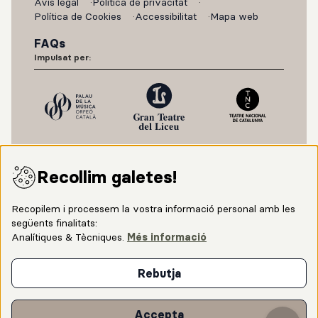
Avís legal
Política de privacitat
Política de Cookies
Accessibilitat
Mapa web
FAQs
Impulsat per:
Recollim galetes!
Recopilem i processem la vostra informació personal amb les
següents finalitats:
Analítiques & Tècniques
.
Més informació
Amb el suport de:
Rebutja
Amb la col·laboració del Ministerio de Cultura y
Accepta