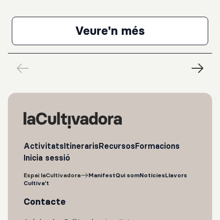
piano núm. 23, en Fa menor, op. 57, “Appassionata”
Veure'n més
Pierre Laurent Aim
Activitats
Itineraris
Recursos
Formacions
Inicia sessió
Espai laCultivadora
Manifest
Qui som
Notícies
Llavors
Cultiva't
Contacte