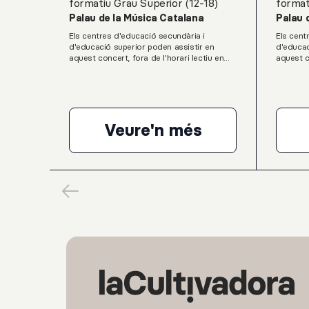
formatiu Grau Superior (12-18)
format
Palau de la Música Catalana
Palau 
Els centres d'educació secundària i
Els cent
d'educació superior poden assistir en
d'educac
aquest concert, fora de l'horari lectiu en
aquest c
grups classe dins el programa Grada Jove
grups cl
Teen del Servei Educatiu del Palau de la
Teen del
Música Catalana.L. van Beethoven: Onze
Música C
Bagatel·les, op. 119G. Ligeti: Musica
a violí i
ricercataK. Stockhausen: Klavierstuck IXL.
per a or
van Beethoven: Sonata per a piano núm.
Bach (es
Veure'n més
23, en Fa menor, op. 57, “Appassionata”
Suite Rum
Pierre Laurent Aim
percussi