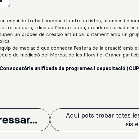
s
un espai de treball compartit entre artistes, alumnes i doce
e tot un curs, i dins de l’horari lectiu, creadors i creadores 
olupen un procés de creació artística juntament amb un gru
lica.
n equip de mediació que connecta l'esfera de la creació amb e
L'equip de mediació del Mercat de les Flors i el Graner partic
Convocatòria unificada de programes i capacitació (CUP
Aquí pots trobar totes l
essar...
sis 