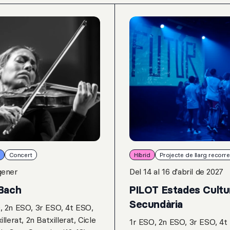
Concert
Híbrid
Projecte de llarg recorr
gener
Del 14 al 16 d'abril de 2027
Bach
PILOT Estades Cultu
Secundària
, 2n ESO, 3r ESO, 4t ESO,
illerat, 2n Batxillerat, Cicle
1r ESO, 2n ESO, 3r ESO, 4t