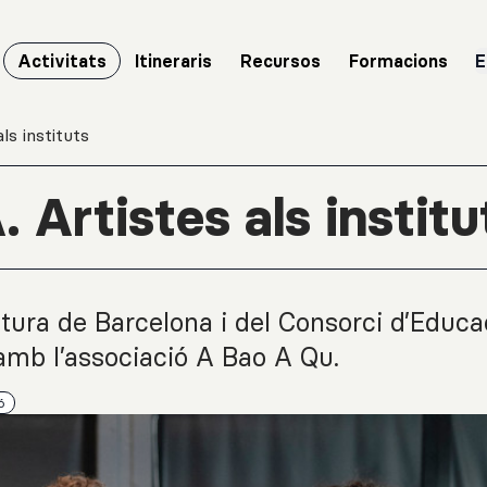
Activitats
Itineraris
Recursos
Formacions
E
s instituts
Artistes als institu
ltura de Barcelona i del Consorci d’Educa
amb l’associació A Bao A Qu.
ó