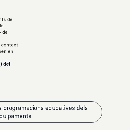
nts de
de
p de
l context
ipen en
) del
es programacions educatives dels
equipaments