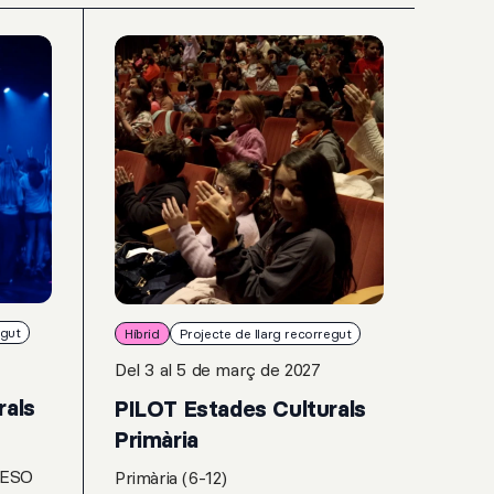
egut
Híbrid
Projecte de llarg recorregut
Del 3 al 5 de març de 2027
rals
PILOT Estades Culturals
Primària
 ESO
Primària (6-12)