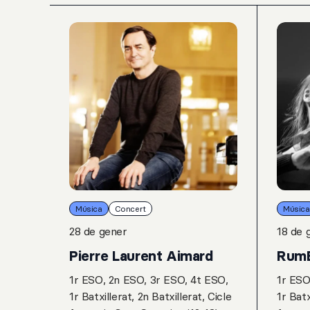
Música
Concert
Música
28 de gener
18 de 
Pierre Laurent Aimard
Rum
1r ESO, 2n ESO, 3r ESO, 4t ESO,
1r ESO
1r Batxillerat, 2n Batxillerat, Cicle
1r Batx