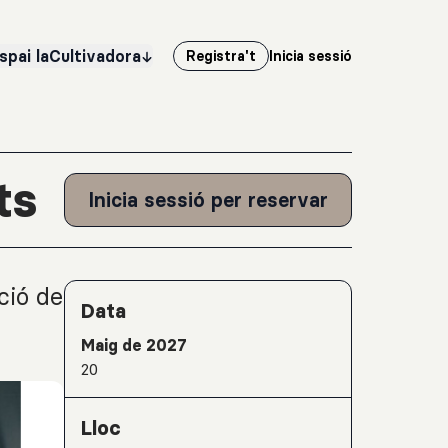
spai laCultivadora
Registra't
Inicia sessió
ts
Inicia sessió per reservar
ció de
Detalls de l'activitat
Data
Maig de 2027
20
Lloc