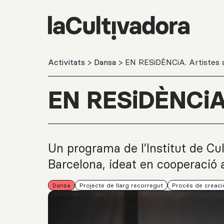
Salta al contingut principal
Activitats
>
Dansa
> EN RESiDÈNCiA. Artistes al
EN RESiDÈNCiA. 
Un programa de l’Institut de Cu
Barcelona, ideat en cooperació 
Dansa
Projecte de llarg recorregut
Procés de creaci