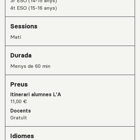
3r ESO (14-15 anys)
4t ESO (15-16 anys)
Sessions
matí
Durada
Menys de 60 min
Preus
Itinerari alumnes L'A
11,00 €
Docents
Gratuït
Idiomes