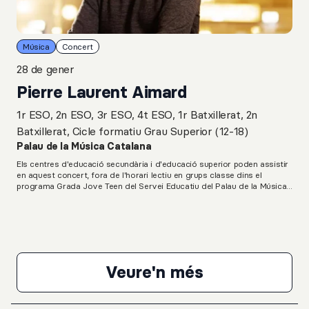
Música
Concert
28 de gener
Pierre Laurent Aimard
1r ESO, 2n ESO, 3r ESO, 4t ESO, 1r Batxillerat, 2n
Batxillerat, Cicle formatiu Grau Superior (12-18)
Palau de la Música Catalana
Els centres d'educació secundària i d'educació superior poden assistir
en aquest concert, fora de l'horari lectiu en grups classe dins el
programa Grada Jove Teen del Servei Educatiu del Palau de la Música
Catalana.L. van Beethoven: Onze Bagatel·les, op. 119G. Ligeti: Musica
ricercataK. Stockhausen: Klavierstuck IXL. van Beethoven: Sonata per a
piano núm. 23, en Fa menor, op. 57, “Appassionata”
Veure'n més
Pierre Laurent Aim