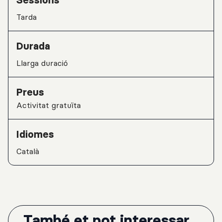
Sessions
tarda
Durada
Llarga duració
Preus
Activitat gratuïta
Idiomes
Català
També et pot interessar...