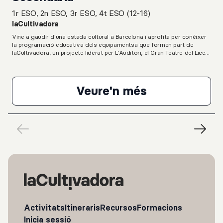
1r ESO, 2n ESO, 3r ESO, 4t ESO (12-16)
laCultivadora
Vine a gaudir d'una estada cultural a Barcelona i aprofita per conèixer
la programació educativa dels equipamentsa que formen part de
laCultivadora, un projecte liderat per L’Auditori, el Gran Teatre del Liceu,
el Mercat de les Flors, el Palau de la Música, el Teatre Lliure i el Teatre
Nacional de Catalunya.Una proposta que permet conèixer espectacles,
concerts, fer visites guiades i participar en tallers durant tres dies. Les
estades inclouen les entrades a les activitats, l'allotjament i les dietes
Veure'n més
dels tres dies.Calendari d'activitats14 d'abril: 16 h - Visita al Mercat de
PILOT Estades Cult
les Flors (opcional)18 h - Xerrada prèvia a l'espectacle Enric IV al Teatre
Lliure (opcional)19 h - Espectacle Enric IV al Teatre Lliure15 d'abril: de 10
a 12 h - Taller de música i arts escèniques al Gran Teatre del Liceu
(opcional) de 13 a 14 h - Visita guiada al Palau de la Música
(opcional) 19 h - Espectacle Estaria bé morir en l'ordre en què vam
néixer al Teatre Nacional de Catalunya16 d'abril: 11:45 h - Espectacle
Händel & friends a L'AuditoriInformació pràctica• 3 dies i 2 nits•
allotjament i àpats a càrrec d'Alberg Xnescat (gestionat per
laCultivadora)• transport subvencionat per laCultivadora• preu
orientatiu: 145€.** El preu inclou allotjament, transport, àpats i la
participació a les 6 activitats. Opcionalment, es poden descartar
algunes de les activitats proposades amb la modificació de preu
corresponent.
Activitats
Itineraris
Recursos
Formacions
Inicia sessió