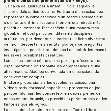
primers cursos de primària (de 3 a 7 anys).
La caixa del Lliure per a infantil i inicial segueix la
filosofia dels antics teatrins. Es tracta d’una caixa que
representa la caixa escènica d’un teatre i permet que
els infants entrin a l’escenari fent-hi una mirada més
polièdrica, entenent l’art escènic d’una manera més
global, en el qual participen diferents disciplines
artístiques, per descobrir la varietat i infinita diversitat
del món, despertar els sentits, plantejarse preguntes,
investigar les possibilitats del cos i descobrir les mans i
les seves possibilitats creatives.
Les caixes també són una eina per al professorat: un
espai metafòric on treballar les competències d’una
altra manera. Això les converteix en unes caixes de
coneixement complet.
El Lliure proporciona a les escoles les caixes, una
vídeotutoria, formació específica i propostes de joc
perquè l’alumnat les converteixi en caixes plenes de
coneixement, intuïció, expressió i experimentació de les
històries que els agradi.
La caixa del Lliure és un projecte del Teatre Lliure