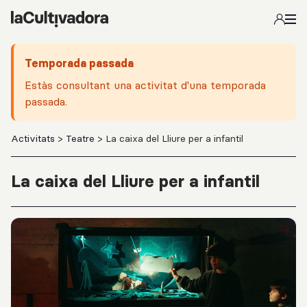
Salta al contingut principal
Temporada passada
Estàs consultant una activitat d'una temporada
passada.
Activitats
>
Teatre
> La caixa del Lliure per a infantil
La caixa del Lliure per a infantil