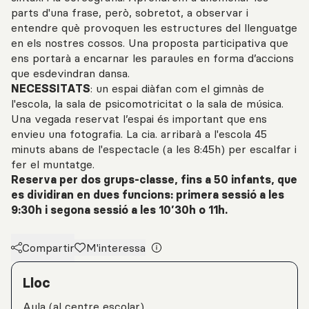
parts d'una frase, però, sobretot, a observar i
entendre què provoquen les estructures del llenguatge
en els nostres cossos. Una proposta participativa que
ens portarà a encarnar les paraules en forma d’accions
que esdevindran dansa.
NECESSITATS
: un espai diàfan com el gimnàs de
l'escola, la sala de psicomotricitat o la sala de música.
Una vegada reservat l’espai és important que ens
envieu una fotografia. La cia. arribarà a l'escola 45
minuts abans de l'espectacle (a les 8:45h) per escalfar i
fer el muntatge.
Reserva per dos grups-classe, fins a 50 infants, que
es dividiran en dues funcions: primera sessió a les
9:30h i segona sessió a les 10’30h o 11h.
Compartir
M'interessa
Detalls de l'activitat
Lloc
Aula (al centre escolar)