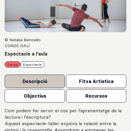
© Natalia Benosilio
CONDE GALÍ
Espectacle a l'aula
Dansa
Espectacle
Descripció
Fitxa Artística
Objectius
Recursos
Com podem fer servir el cos per l'aprenentatge de la
lectura i l'escriptura?
Aquest espectacle-taller explora la relació entre la
sintaxi i la coreografia. Aprendrem a anomenar les