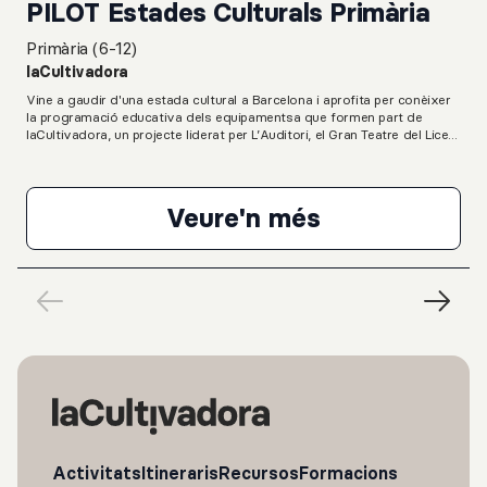
PILOT Estades Culturals Primària
Primària (6-12)
laCultivadora
Vine a gaudir d'una estada cultural a Barcelona i aprofita per conèixer
la programació educativa dels equipamentsa que formen part de
laCultivadora, un projecte liderat per L’Auditori, el Gran Teatre del Liceu,
el Mercat de les Flors, el Palau de la Música, el Teatre Lliure i el Teatre
Nacional de Catalunya.Una proposta que permet conèixer espectacles,
concerts, fer visites guiades i participar en tallers durant tres dies. Les
estades inclouen les entrades a les activitats, l'allotjament i les dietes
Veure'n més
dels tres dies.Calendari d'activitats3 de març: 16 h - Visita al Mercat
PILOT Estades Cult
de les Flors (opcional) 17 h - Taller de dansa al Teatre
Lliure (opcional) 4 de març: 10:15 h - Espectacle Bandàstic a
L'Auditori12 h - Taller vinculat a les arts escèniques al Teatre Nacional
de Catalunya (opcional) 16 h - Taller vinculat a les arts escèniques i
l'opera al Liceu (opcional) 5 de març: 10 h - Visita guiada al Palau de la
Música (opcional) 11.30 h - Espectacle Maravellós Mahler al Palau de la
MúsicaInformació pràctica• 3 dies i 2 nits• allotjament i àpats a càrrec
d'Alberg Xnescat (gestionat per laCultivadora)• transport
subvencionat per laCultivadora• preu orientatiu: 145€.** El preu inclou
allotjament, transport, àpats i la participació a les 6 activitats.
Opcionalment, es poden descartar algunes de les activitats
proposades amb la modificació de preu corresponent.
Activitats
Itineraris
Recursos
Formacions