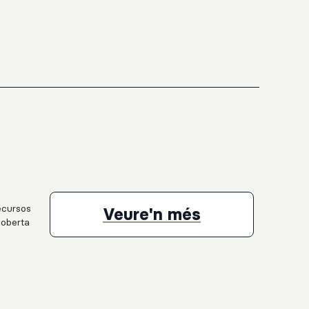
recursos
Proposta educ
Veure'n més
coberta