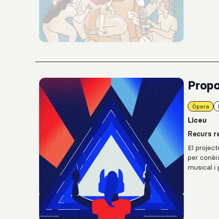
Propo
Òpera
Liceu
Recurs re
El project
per conèi
musical i 