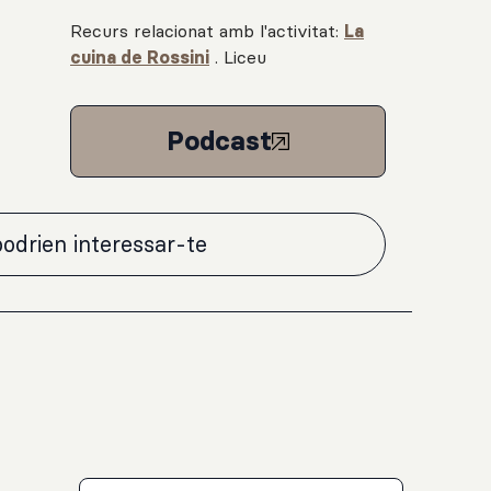
Recurs relacionat amb l'activitat:
La
cuina de Rossini
.
Liceu
Podcast
odrien interessar-te