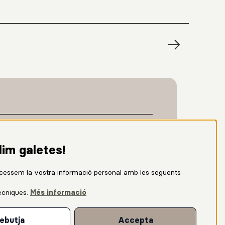
lim galetes!
cessem la vostra informació personal amb les següents
ècniques
.
Més informació
ebutja
Accepta