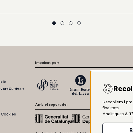
Impulsat per:
ssió
Recol
avors
Cultiva't
Recopilem i pro
Amb el suport de:
finalitats:
Analítiques & T
e Cookies
R