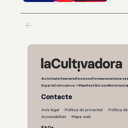
Activitats
Itineraris
Recursos
Formacions
Inicia se
Espai laCultivadora
Manifest
Qui som
Notícies
Ll
Contacte
Avís legal
Política de privacitat
Política d
Accessibilitat
Mapa web
FAQs