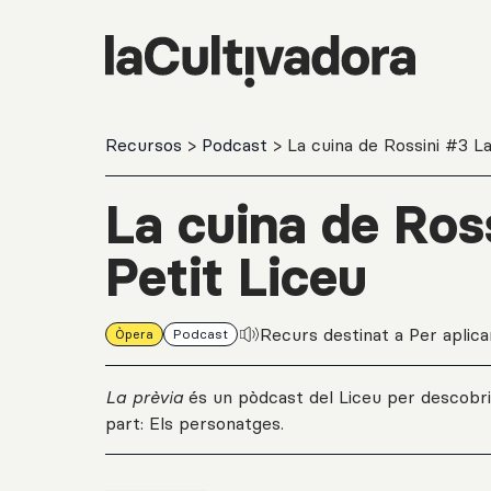
Salta al contingut principal
Recursos
>
Podcast
> La cuina de Rossini #3 La
La cuina de Ross
Petit Liceu
Recurs destinat a Per aplicar
Òpera
Podcast
La prèvia
és un pòdcast del Liceu per descobri
part: Els personatges.