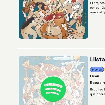
El project
per conèi
musical i 
Llist
Música
Liceu
Recurs re
Escolteu l
que podreu