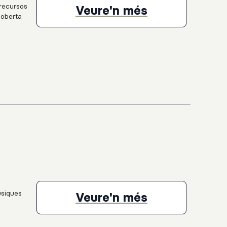
 recursos
Proposta educ
Veure'n més
coberta
úsiques
Llista de repr
Veure'n més