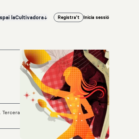
spai laCultivadora
Registra't
Inicia sessió
l
. Tercera