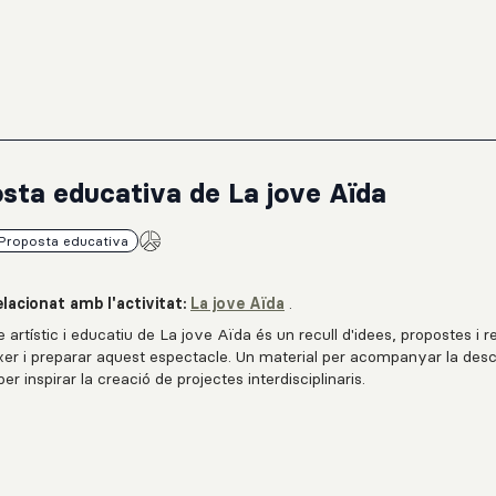
sta educativa de La jove Aïda
Proposta educativa
lacionat amb l'activitat:
La jove Aïda
.
e artístic i educatiu de La jove Aïda és un recull d'idees, propostes i 
xer i preparar aquest espectacle. Un material per acompanyar la des
per inspirar la creació de projectes interdisciplinaris.