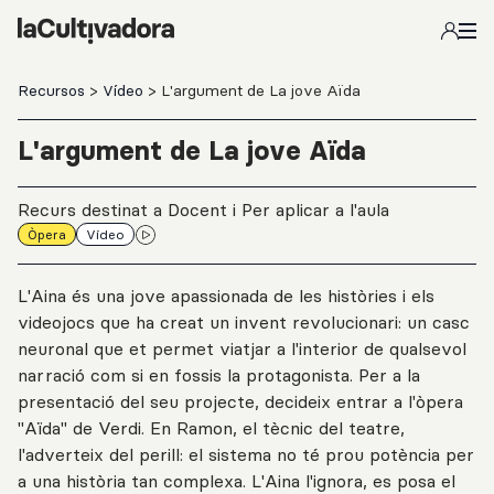
Salta al contingut principal
Recursos
>
Vídeo
> L'argument de La jove Aïda
L'argument de La jove Aïda
Recurs destinat a Docent i Per aplicar a l'aula
Òpera
Vídeo
L'Aina és una jove apassionada de les històries i els
videojocs que ha creat un invent revolucionari: un casc
neuronal que et permet viatjar a l'interior de qualsevol
narració com si en fossis la protagonista. Per a la
presentació del seu projecte, decideix entrar a l'òpera
"Aïda" de Verdi. En Ramon, el tècnic del teatre,
l'adverteix del perill: el sistema no té prou potència per
a una història tan complexa. L'Aina l'ignora, es posa el