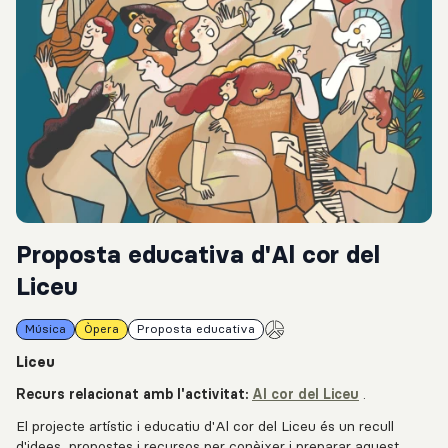
Proposta educativa d'Al cor del
Liceu
Música
Òpera
Proposta educativa
Liceu
Recurs relacionat amb l'activitat:
Al cor del Liceu
.
El projecte artístic i educatiu d'Al cor del Liceu és un recull
d'idees, propostes i recursos per conèixer i preparar aquest