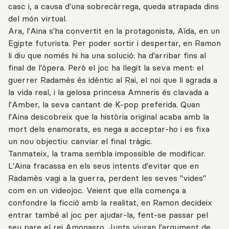
casc i, a causa d'una sobrecàrrega, queda atrapada dins
del món virtual.
Ara, l'Aina s'ha convertit en la protagonista, Aïda, en un
Egipte futurista. Per poder sortir i despertar, en Ramon
li diu que només hi ha una solució: ha d'arribar fins al
final de l'òpera. Però el joc ha llegit la seva ment: el
guerrer Radamès és idèntic al Rai, el noi que li agrada a
la vida real, i la gelosa princesa Amneris és clavada a
l'Amber, la seva cantant de K-pop preferida. Quan
l'Aina descobreix que la història original acaba amb la
mort dels enamorats, es nega a acceptar-ho i es fixa
un nou objectiu: canviar el final tràgic.
Tanmateix, la trama sembla impossible de modificar.
L'Aina fracassa en els seus intents d'evitar que en
Radamès vagi a la guerra, perdent les seves "vides"
com en un videojoc. Veient que ella comença a
confondre la ficció amb la realitat, en Ramon decideix
entrar també al joc per ajudar-la, fent-se passar pel
seu pare el rei Amonasro. Junts viuran l'argument de