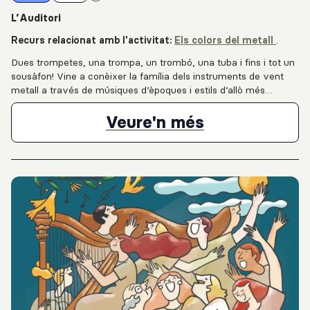
L’Auditori
Recurs relacionat amb l'activitat:
Els colors del metall
.
Dues trompetes, una trompa, un trombó, una tuba i fins i tot un
sousàfon! Vine a conèixer la família dels instruments de vent
metall a través de músiques d’èpoques i estils d’allò més
diversos. Un clàssic amb una nova posada en escena que no
deixarà ningú indiferent.
Entrevista al
Veure'n més