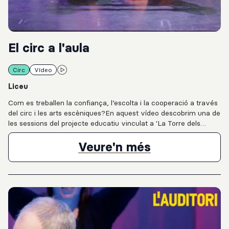
El circ a l'aula
Circ
Vídeo
Liceu
Com es treballen la confiança, l’escolta i la cooperació a través
del circ i les arts escèniques?En aquest vídeo descobrim una de
les sessions del projecte educatiu vinculat a 'La Torre dels
Somnis', producció de LiceuAprèn del Gran Teatre del Liceu,
amb l’artista i formador de circ Toni Gutiérrez a l’Institut Vall
El circ a l'aul
Veure'n més
d’Hebron. A través de dinàmiques corporals, exercicis de
moviment i treball en grup, l’alumnat explora valors com la
confiança, el respecte, l’equilibri, la coordinació, l’autoestima i la
cooperació.Una proposta que connecta educació, circ i arts
escèniques per fomentar la creativitat i el creixement col·lectiu
dins l’aula.