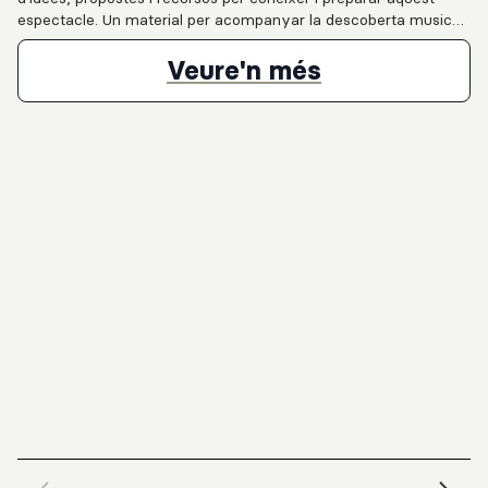
espectacle. Un material per acompanyar la descoberta musical
i per inspirar la creació de projectes interdisciplinaris.
Proposta educ
Veure'n més