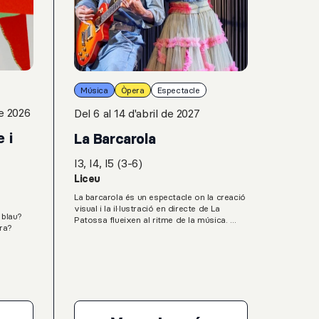
Música
Òpera
Espectacle
e 2026
Del 6 al 14 d'abril de 2027
 i
La Barcarola
I3, I4, I5 (3-6)
Liceu
La barcarola és un espectacle on la creació
visual i la il·lustració en directe de La
 blau?
Patossa flueixen al ritme de la música.
ora?
Imatge i música es fusionen per
embolcallar el públic infantil d’una
onada a
experiència sensorial i plena de bellesa. Una
imentar
connexió de llenguatges on la música
racta de
afavoreix la mirada i les imatges
emfatitzen l’escolta; una experiència
de
inspiradora que pretén captivar els infants
ll, en
en el moment de l’espectacle i alhora
 en el