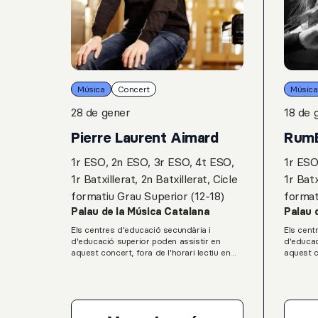
Música
Concert
Música
28 de gener
18 de 
Pierre Laurent Aimard
Rum
1r ESO, 2n ESO, 3r ESO, 4t ESO,
1r ESO
1r Batxillerat, 2n Batxillerat, Cicle
1r Batx
formatiu Grau Superior (12-18)
format
Palau de la Música Catalana
Palau 
Els centres d'educació secundària i
Els cent
d'educació superior poden assistir en
d'educac
aquest concert, fora de l'horari lectiu en
aquest c
grups classe dins el programa Grada Jove
grups cl
Teen del Servei Educatiu del Palau de la
Teen del
Música Catalana.L. van Beethoven: Onze
Música C
Bagatel·les, op. 119G. Ligeti: Musica
a violí i
ricercataK. Stockhausen: Klavierstuck IXL.
per a or