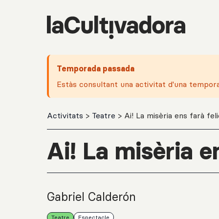
Salta al contingut principal
Temporada passada
Estàs consultant una activitat d'una tempor
Activitats
>
Teatre
> Ai! La misèria ens farà fel
Ai! La misèria e
Gabriel Calderón
Teatre
Espectacle