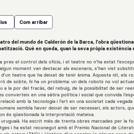
ius
Com arribar
atro del mundo de Calderón de la Barca, l’obra qüestiona
omatització. Què en queda, quan la seva pròpia existència 
ha pres el control dels oficis, i el teatre no n’ha estat l’excepc
lgun moment van destacar als escenaris, s’han vist substit
 d’un teatre que ha deixat de tenir ànima. Aquesta nit, els r
ò de sobte, hi ha un problema: un dels robots no vol actuar
a la por del fracàs, del rebuig, de la possibilitat de ser reem
s converteix en una sàtira política i social que convida l’es
a relació amb la tecnologia i l’art en una societat cada vegad
umans sembla haver deixat de ser necessari, els actors, que
on és qüestionada la interpretació mateixa.
r uruguaià. Ha escrit més de trenta obres marcades per la fo
tges i ha estat reconegut amb el Premio Nacional de Literat