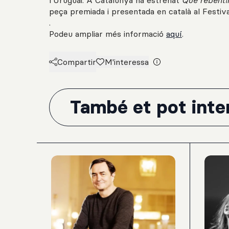
l’Uruguai. A Catalunya ha estrenat
Que rebentin
peça premiada i presentada en català al Festiv
.
Podeu ampliar més informació
aquí
.
Compartir
M'interessa
També et pot inter