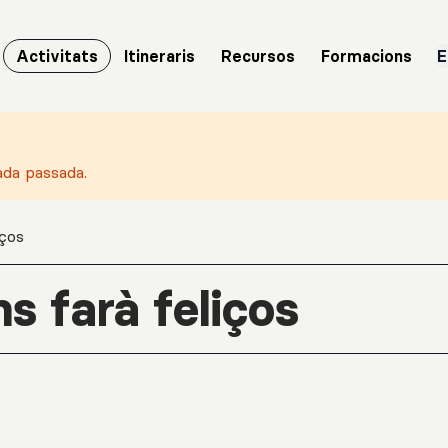
Activitats
Itineraris
Recursos
Formacions
E
ada passada.
iços
ns farà feliços