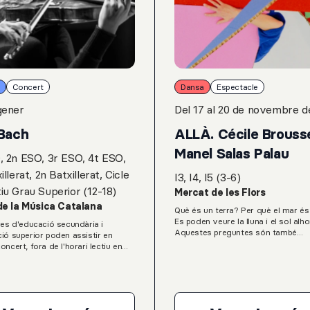
Concert
Dansa
Espectacle
gener
Del 17 al 20 de novembre d
Bach
ALLÀ. Cécile Brousse
Manel Salas Palau
, 2n ESO, 3r ESO, 4t ESO,
illerat, 2n Batxillerat, Cicle
I3, I4, I5 (3-6)
iu Grau Superior (12-18)
Mercat de les Flors
de la Música Catalana
Què és un terra? Per què el mar és
Es poden veure la lluna i el sol alh
res d'educació secundària i
Aquestes preguntes són també
ió superior poden assistir en
exclamacions, són filosofia relaci
oncert, fora de l'horari lectiu en
una emoció viva. Allà busca exper
asse dins el programa Grada Jove
el món a escala de nenes i nens, t
 Servei Educatiu del Palau de la
lliscar d’un paisatge a un altre, de
atalana.E. Oscher: Passacaglia per
meravellar-se, de veure l’horitzó, 
 contrabaix basat en la ‘Passacaglia
perseguir-lo o de submergir-se en e
gue, en Do menor, BWV 582’ de
un espai en transformació constant