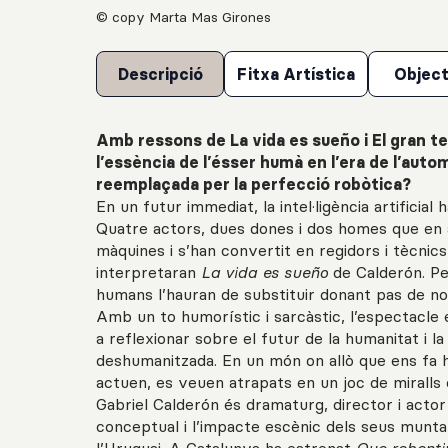
© copy Marta Mas Girones
Descripció
Fitxa Artística
Object
Amb ressons de La vida es sueño i El gran te
l’essència de l’ésser humà en l’era de l’aut
reemplaçada per la perfecció robòtica?
En un futur immediat, la intel·ligència artificial 
Quatre actors, dues dones i dos homes que en a
màquines i s’han convertit en regidors i tècnics
interpretaran
La vida es sueño
de Calderón. Per
humans l’hauran de substituir donant pas de nou 
Amb un to humorístic i sarcàstic, l’espectacle e
a reflexionar sobre el futur de la humanitat i l
deshumanitzada. En un món on allò que ens fa h
actuen, es veuen atrapats en un joc de miralls 
Gabriel Calderón és dramaturg, director i acto
conceptual i l’impacte escènic dels seus munta