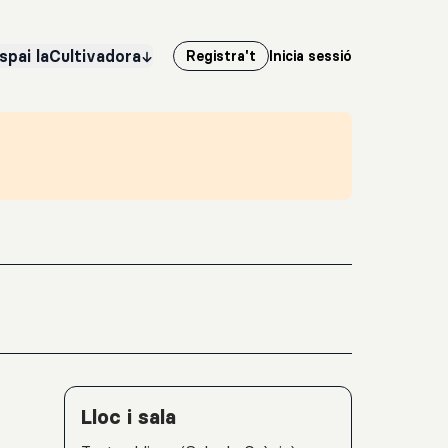
spai laCultivadora
Registra't
Inicia sessió
Detalls de l'activitat
Lloc i sala