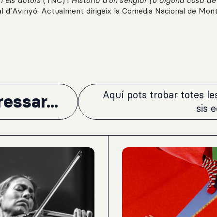
 els actors
(TNC) i
Història d’un senglar (o alguna cosa de
al d’Avinyó. Actualment dirigeix la Comedia Nacional de Mon
Aquí pots trobar totes l
essar...
sis 