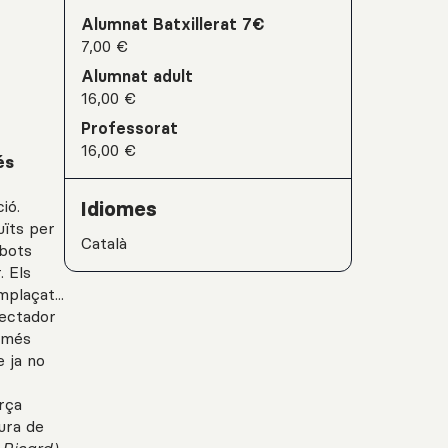
Alumnat Batxillerat 7€
7,00 €
Alumnat adult
16,00 €
Professorat
16,00 €
és
ió.
Idiomes
uïts per
Català
obots
. Els
plaçat...
pectador
a més
 ja no
rça
ura de