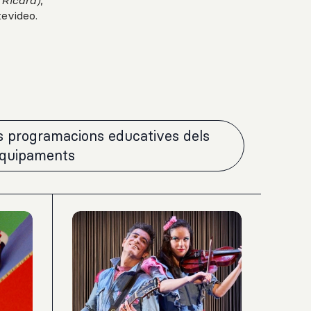
 Ricard)
,
tevideo.
es programacions educatives dels
equipaments