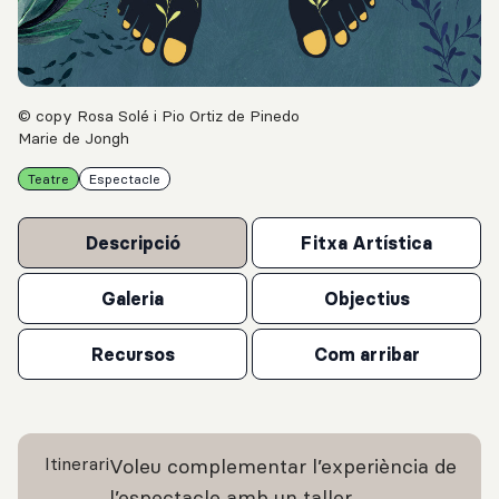
© copy Rosa Solé i Pio Ortiz de Pinedo
Marie de Jongh
Teatre
Espectacle
Descripció
Fitxa Artística
Galeria
Objectius
Recursos
Com arribar
Itinerari
Voleu complementar l’experiència de
l’espectacle amb un taller