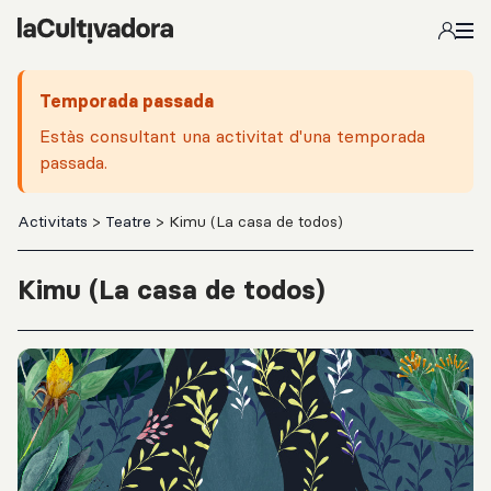
Salta al contingut principal
Temporada passada
Estàs consultant una activitat d'una temporada
passada.
Activitats
>
Teatre
> Kimu (La casa de todos)
Kimu (La casa de todos)