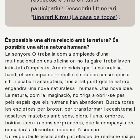
participatiu? Descobriu l'Itinerari
"
Itinerari Kimu (La casa de todos)
".
És possible una altra relació amb la natura? És
possible una altra natura humana?
La senyora O treballa com a empleada d’una
multinacional en una oficina on no fa gaire treballaven
infinitat d’empleats. Ara decideix que la naturalesa
habiti el seu espai de treball i el seu cos sense oposar-
s’hi, i acaba transmutada, fins a tal punt que la natura
engendra una nova naturalesa... humana. Una nova idea.
La natura, com la imaginació, no triga a obrir-se pas
pels espais que els humans han abandonat. Busca totes
les escletxes per brotar, per transformar l’ecosistema i
nosaltres mateixos amb sons, olors, llums, ombres,
boirina, llum i racons sorprenents, que la companyia en
convidarà a descobrir ocupant l’escenari.
Un espectacle visual amb pinzellades de realisme màgic