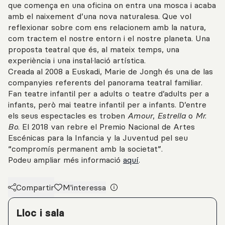
que comença en una oficina on entra una mosca i acaba
amb el naixement d’una nova naturalesa. Que vol
reflexionar sobre com ens relacionem amb la natura,
com tractem el nostre entorn i el nostre planeta. Una
proposta teatral que és, al mateix temps, una
experiència i una instal·lació artística.
Creada al 2008 a Euskadi, Marie de Jongh és una de las
companyies referents del panorama teatral familiar.
Fan teatre infantil per a adults o teatre d’adults per a
infants, però mai teatre infantil per a infants. D’entre
els seus espectacles es troben
Amour
,
Estrella
o
Mr.
Bo
. El 2018 van rebre el Premio Nacional de Artes
Escénicas para la Infancia y la Juventud pel seu
“compromís permanent amb la societat”.
Podeu ampliar més informació
aquí
.
Compartir
M'interessa
Detalls de l'activitat
Lloc i sala