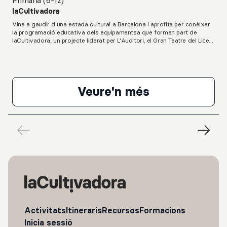
Primària (6-12)
laCultivadora
Vine a gaudir d'una estada cultural a Barcelona i aprofita per conèixer
la programació educativa dels equipamentsa que formen part de
laCultivadora, un projecte liderat per L’Auditori, el Gran Teatre del Liceu,
el Mercat de les Flors, el Palau de la Música, el Teatre Lliure i el Teatre
Nacional de Catalunya.Una proposta que permet conèixer espectacles,
concerts, fer visites guiades i participar en tallers durant tres dies. Les
estades inclouen les entrades a les activitats, l'allotjament i les dietes
dels tres dies.Calendari d'activitats3 de març: 16 h - Visita al Mercat
Veure'n més
de les Flors (opcional) 17 h - Taller de dansa al Teatre
PILOT Estades Cult
Lliure (opcional) 4 de març: 10:15 h - Espectacle Bandàstic a
L'Auditori12 h - Taller vinculat a les arts escèniques al Teatre Nacional
de Catalunya (opcional) 16 h - Taller vinculat a les arts escèniques i
l'opera al Liceu (opcional) 5 de març: 10 h - Visita guiada al Palau de la
Música (opcional) 11.30 h - Espectacle Maravellós Mahler al Palau de la
MúsicaInformació pràctica• 3 dies i 2 nits• allotjament i àpats a càrrec
d'Alberg Xnescat (gestionat per laCultivadora)• transport
subvencionat per laCultivadora• preu orientatiu: 145€.** El preu inclou
allotjament, transport, àpats i la participació a les 6 activitats.
Opcionalment, es poden descartar algunes de les activitats
proposades amb la modificació de preu corresponent.
Activitats
Itineraris
Recursos
Formacions
Inicia sessió