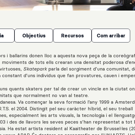
ia
Objectius
Recursos
Com arribar
rs i ballarins donen lloc a aquesta nova peça de la coreògraf
s moviments de tots ells crearan una densitat poderosa d’ene
virtuoses,
Skatepark
parla del sorgiment d’una comunitat, d
ica constant d’uns individus que fan provatures, cauen i empe
ns quants skaters per tal de crear un vincle en la ciutat on
munitats que normalment no van al teatre.
a danesa. Va començar la seva formació l’any 1999 a Amsterd
T.S. el 2004. Distingit pel seu caràcter híbrid, el seu treball
es, especialment les arts visuals, la tecnologia i el llenguatg
3 i des de llavors les seves peces s’han representat a tot 
ia. Ha estat artista resident al Kaaitheater de Brussel·les (2