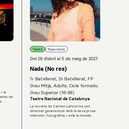
Teatre
Espectacle
Del 28 d'abril al 5 de maig de 2027
Nada (No res)
1r Batxillerat, 2n Batxillerat, FP
Grau Mitjà, Adults, Cicle formatiu
Grau Superior (16-99)
i la
ments de
Teatre Nacional de Catalunya
mi…
ja fins
La novel·la de Carmen Laforet ha unit
úsics
diverses generacions amb la seva prosa
 les
intimista i fotogràfica; i amb la mirada
 a
fresca, entranyable i plena de joventut de
l’Andrea, la protagonista.Amb Nada (No
tuals i