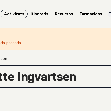
Activitats
Itineraris
Recursos
Formacions
E
ada passada.
tsen
tte Ingvartsen