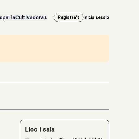
spai laCultivadora
Registra't
Inicia sessió
Detalls de l'activitat
Lloc i sala