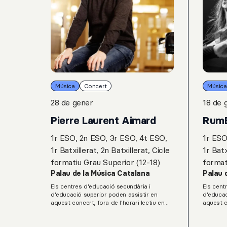
Música
Concert
Música
28 de gener
18 de 
Pierre Laurent Aimard
Rum
1r ESO, 2n ESO, 3r ESO, 4t ESO,
1r ESO
1r Batxillerat, 2n Batxillerat, Cicle
1r Batx
formatiu Grau Superior (12-18)
format
Palau de la Música Catalana
Palau 
Els centres d'educació secundària i
Els cent
d'educació superior poden assistir en
d'educac
aquest concert, fora de l'horari lectiu en
aquest c
grups classe dins el programa Grada Jove
grups cl
Teen del Servei Educatiu del Palau de la
Teen del
Música Catalana.L. van Beethoven: Onze
Música C