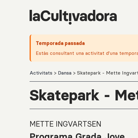
Salta al contingut principal
Temporada passada
Estàs consultant una activitat d'una tempor
Activitats
>
Dansa
> Skatepark - Mette Ingvar
Skatepark - Me
METTE INGVARTSEN
Programa Grada Jove