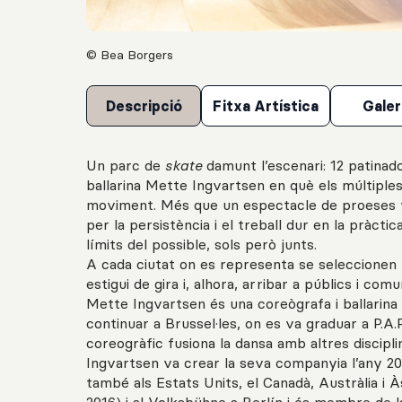
© Bea Borgers
Descripció
Fitxa Artística
Galer
Un parc de
skate
damunt l’escenari: 12 patinado
ballarina Mette Ingvartsen en què els múltiple
moviment. Més que un espectacle de proeses 
per la persistència i el treball dur en la pràct
límits del possible, sols però junts.
A cada ciutat on es representa se seleccionen u
estigui de gira i, alhora, arribar a públics i co
Mette Ingvartsen és una coreògrafa i ballarin
continuar a Brussel·les, on es va graduar a P.A.R.
coreogràfic fusiona la dansa amb altres disciplin
Ingvartsen va crear la seva companyia l’any 200
també als Estats Units, el Canadà, Austràlia i Às