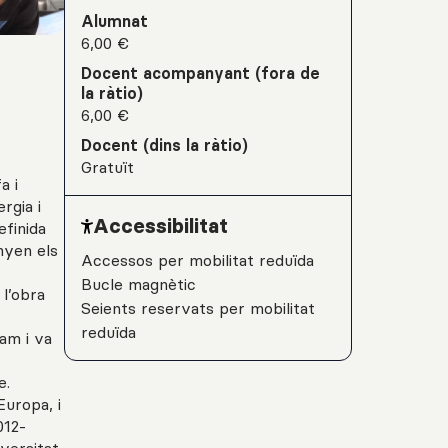
Alumnat
6,00 €
Docent acompanyant (fora de
la ràtio)
6,00 €
Docent (dins la ràtio)
Gratuït
a i
rgia i
Accessibilitat
efinida
nyen els
Accessos per mobilitat reduïda
Bucle magnètic
 l’obra
Seients reservats per mobilitat
reduïda
am i va
e.
Europa, i
012-