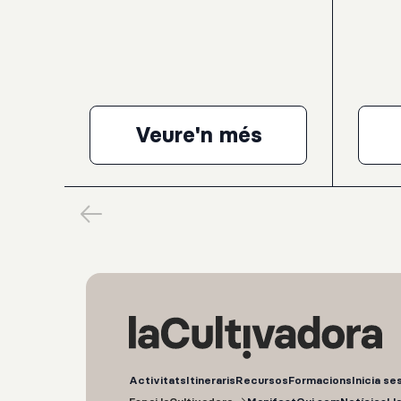
Bagatel·les, op. 119G. Ligeti: Musica
a violí i
ricercataK. Stockhausen: Klavierstuck IXL.
per a or
van Beethoven: Sonata per a piano núm.
Bach (es
23, en Fa menor, op. 57, “Appassionata”
Suite Rum
percussi
Veure'n més
Pierre Laurent Aim
Activitats
Itineraris
Recursos
Formacions
Inicia se