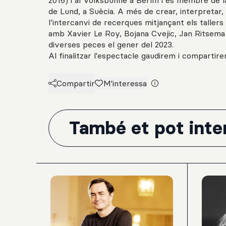
2016) i al Volksbühne a Berlín i és membre de 
de Lund, a Suècia. A més de crear, interpretar,
l’intercanvi de recerques mitjançant els tallers 
amb Xavier Le Roy, Bojana Cvejic, Jan Ritsema 
diverses peces el gener del 2023.
Al finalitzar l'espectacle gaudirem i compartire
Compartir
M'interessa
També et pot inter