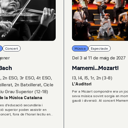
Concert
Música
Espectacle
gener
Del 3 al 11 de maig de 2027
Bach
Mamemi...Mozart!
, 2n ESO, 3r ESO, 4t ESO,
I3, I4, I5, 1r, 2n (3-8)
L’Auditori
illerat, 2n Batxillerat, Cicle
iu Grau Superior (12-18)
Per a Mozart compondre era un joc 
seva música sovint sorgia en mo
de la Música Catalana
gaudi i diversió. Al concert Mame
res d'educació secundària i
Mozart!, el geni del classicisme viat
ió superior poden assistir en
al present per observar com els m
oncert, fora de l'horari lectiu en
d’avui juguen amb les seves obres,
asse dins el programa Grada Jove
reinventen i les apropen als infants
 Servei Educatiu del Palau de la
través de la creativitat i el toc
atalana.E. Oscher: Passacaglia per
d’instruments.Amb arranjaments ac