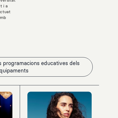
versitat
 i a
actuat
 amb
es programacions educatives dels
equipaments