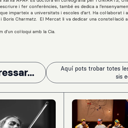
la xarxa APAP. És doctora en coreografia per l’UNIARTS, Uni
 escriure i fer conferències, també es dedica a l’ensenyament
que imparteix a universitats i escoles d’art. Ha col·laborat i 
i Boris Charmatz. El Mercat li va dedicar una constel·lació
m d'un col·loqui amb la Cia.
Aquí pots trobar totes l
essar...
sis 