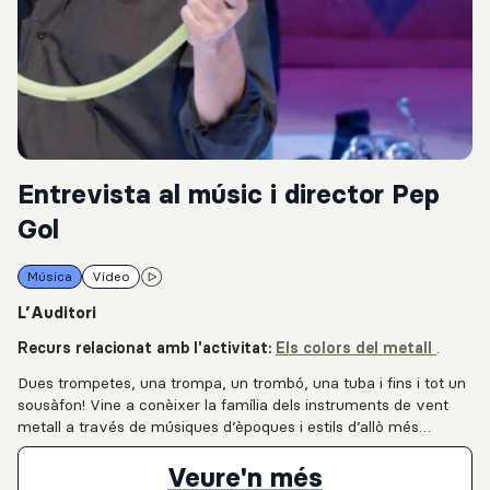
Entrevista al músic i director Pep
Gol
Música
Vídeo
L’Auditori
Recurs relacionat amb l'activitat:
Els colors del metall
.
Dues trompetes, una trompa, un trombó, una tuba i fins i tot un
sousàfon! Vine a conèixer la família dels instruments de vent
metall a través de músiques d’èpoques i estils d’allò més
diversos. Un clàssic amb una nova posada en escena que no
deixarà ningú indiferent.
Entrevista al
Veure'n més