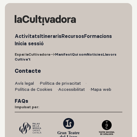
Activitats
Itineraris
Recursos
Formacions
Inicia sessió
Espai laCultivadora
Manifest
Qui som
Notícies
Llavors
Cultiva't
Contacte
Avís legal
Política de privacitat
Política de Cookies
Accessibilitat
Mapa web
FAQs
Impulsat per: