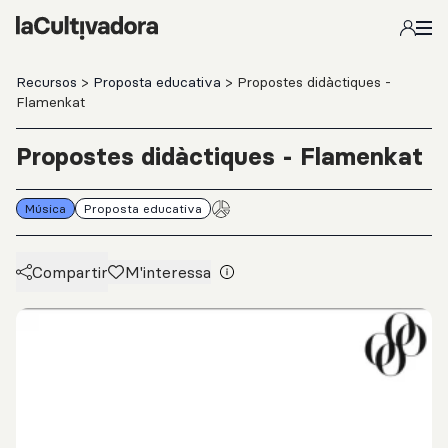
Salta al contingut principal
Recursos
>
Proposta educativa
> Propostes didàctiques -
Flamenkat
Propostes didàctiques - Flamenkat
Música
Proposta educativa
Compartir
M'interessa