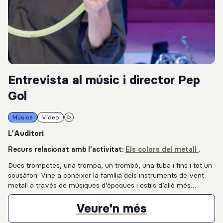
Entrevista al músic i director Pep
Gol
Música
Vídeo
L’Auditori
Recurs relacionat amb l'activitat:
Els colors del metall
.
Dues trompetes, una trompa, un trombó, una tuba i fins i tot un
sousàfon! Vine a conèixer la família dels instruments de vent
metall a través de músiques d’èpoques i estils d’allò més
diversos. Un clàssic amb una nova posada en escena que no
deixarà ningú indiferent.
Entrevista al
Veure'n més