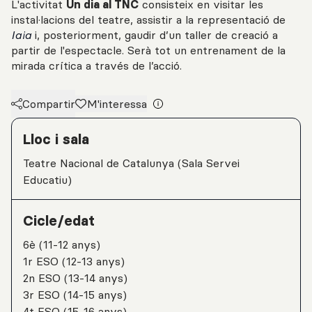
L'activitat
Un dia al TNC
consisteix en visitar les
instal·lacions del teatre, assistir a la representació de
Iaia
i, posteriorment, gaudir d’un taller de creació a
partir de l'espectacle. Serà tot un entrenament de la
mirada crítica a través de l’acció.
Compartir
M'interessa
Detalls de l'activitat
Lloc i sala
Teatre Nacional de Catalunya (Sala Servei
Educatiu)
Cicle/edat
6è (11-12 anys)
1r ESO (12-13 anys)
2n ESO (13-14 anys)
3r ESO (14-15 anys)
4t ESO (15-16 anys)