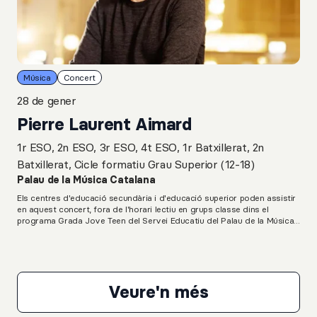
Música
Concert
28 de gener
Pierre Laurent Aimard
1r ESO, 2n ESO, 3r ESO, 4t ESO, 1r Batxillerat, 2n
Batxillerat, Cicle formatiu Grau Superior (12-18)
Palau de la Música Catalana
Els centres d'educació secundària i d'educació superior poden assistir
en aquest concert, fora de l'horari lectiu en grups classe dins el
programa Grada Jove Teen del Servei Educatiu del Palau de la Música
Catalana.L. van Beethoven: Onze Bagatel·les, op. 119G. Ligeti: Musica
ricercataK. Stockhausen: Klavierstuck IXL. van Beethoven: Sonata per a
piano núm. 23, en Fa menor, op. 57, “Appassionata”
Veure'n més
Pierre Laurent Aim